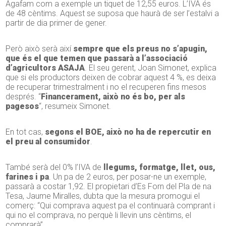
Agafam com a exemple un tiquet de 12,55 euros. L’IVA és
de 48 cèntims. Aquest se suposa que haurà de ser l’estalvi a
partir de dia primer de gener.
Però això serà així
sempre que els preus no s’apugin,
que és el que temen que passarà a l’associació
d’agricultors ASAJA
. El seu gerent, Joan Simonet, explica
que si els productors deixen de cobrar aquest 4 %, es deixa
de recuperar trimestralment i no el recuperen fins mesos
després. “
Financerament, això no és bo, per als
pagesos
“, resumeix Simonet.
En tot cas,
segons el BOE, això no ha de repercutir en
el preu al consumidor
.
També serà del 0% l’IVA de
llegums, formatge, llet, ous,
farines i pa
. Un pa de 2 euros, per posar-ne un exemple,
passarà a costar 1,92. El propietari d’Es Forn del Pla de na
Tesa, Jaume Miralles, dubta que la mesura promogui el
comerç: “Qui comprava aquest pa el continuarà comprant i
qui no el comprava, no perquè li llevin uns cèntims, el
comprarà”.