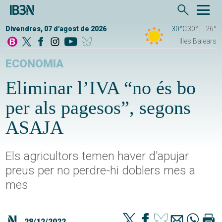
Divendres, 07 d'agost de 2026
30°C
30°
26°
Illes Balears
ECONOMIA
Eliminar l’IVA “no és bo
per als pagesos”, segons
ASAJA
Els agricultors temen haver d'apujar
preus per no perdre-hi doblers mes a
mes
28/12/2022