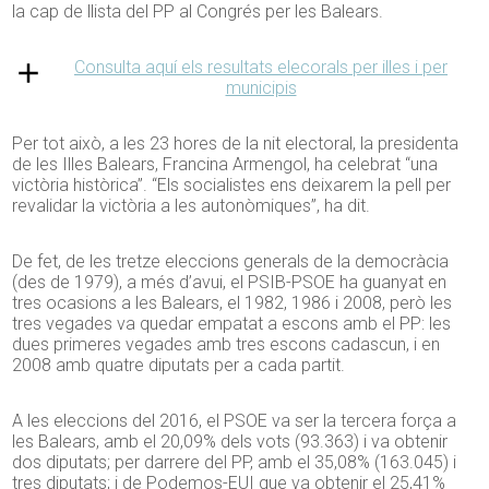
la cap de llista del PP al Congrés per les Balears.
Consulta aquí els resultats elecorals per illes i per
municipis
Per tot això, a les 23 hores de la nit electoral, la presidenta
de les Illes Balears, Francina Armengol, ha celebrat “una
victòria històrica”. “Els socialistes ens deixarem la pell per
revalidar la victòria a les autonòmiques”, ha dit.
De fet, de les tretze eleccions generals de la democràcia
(des de 1979), a més d’avui, el PSIB-PSOE ha guanyat en
tres ocasions a les Balears, el 1982, 1986 i 2008, però les
tres vegades va quedar empatat a escons amb el PP: les
dues primeres vegades amb tres escons cadascun, i en
2008 amb quatre diputats per a cada partit.
A les eleccions del 2016, el PSOE va ser la tercera força a
les Balears, amb el 20,09% dels vots (93.363) i va obtenir
dos diputats; per darrere del PP, amb el 35,08% (163.045) i
tres diputats; i de Podemos-EUI que va obtenir el 25,41%