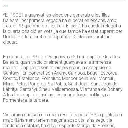
268
ºEl PSOE ha guanyat les eleccions generals a les Illes
Balears i per primera vegada ha superat en escons, amb
tres, el PP, que n’ha obtingut un. El partit ha quedat relegat a
la quarta posició en vots, ja que també ha estat superat per
Unides Podem, amb dos diputats, i Ciutadans, amb un
diputat.
En concret, el PP només guanya a 20 municipis de les Illes
Balears, quan tradicionalment guanyava a la immensa
majoria. Cap
d’
ells són municipis grans, a excepció de
Santanyí. En concret són Ariany, Campos, Búger, Escorca,
Costitx, Estellencs, Fornalutx, Mancor de la Vall, Montuïri,
Muro, Petra, Porreres, Sa Pobla, Sant Joan, Sant Joan de
Labritja, Santanyí, Sineu, Valldemossa, Vilafranca de Bonany.
A les tres capitals insulars, és quarta força política, i a
Formentera, la tercera.
“Assumim que són uns mals resultats per al PP; a pobles on
majoritàriament teniem majoria absoluta, s’ha seguit la
tendència estatal”, ha dit al respecte Margalida Prohens,