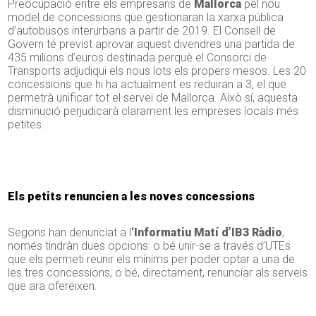
Preocupació entre els empresaris de
Mallorca
pel nou
model de concessions que gestionaran la xarxa pública
d’autobusos interurbans a partir de 2019. El Consell de
Govern té previst aprovar aquest divendres una partida de
435 milions d’euros destinada perquè el Consorci de
Transports adjudiqui els nous lots els propers mesos. Les 20
concessions que hi ha actualment es reduiran a 3, el que
permetrà unificar tot el servei de Mallorca. Això sí, aquesta
disminució perjudicarà clarament les empreses locals més
petites.
Els petits renuncien a les noves concessions
Segons han denunciat a l
‘Informatiu Matí d’IB3 Ràdio
,
només tindràn dues opcions: o bé unir-se a través d’UTEs
que els permeti reunir els mínims per poder optar a una de
les tres concessions, o bé, directament, renunciar als serveis
que ara ofereixen.