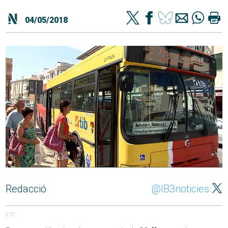
04/05/2018
Redacció
@IB3noticies
272