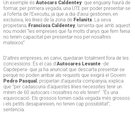
Un exemple és
Autocars Caldentey
que enguany haurà de
formar, per primera vegada, una UTE per poder presentar-se
a l’oferta de l’Executiu, ja que a dia d’avui gestionen, en
exclusiva, les línies de la zona de
Felanitx
. La seva
propietaria,
Francisca Caldentey
, lamenta que amb aquest
nou model “les empreses que fa molts d’anys que fem feina
no tenim capacitat per presentar-nos per nosaltres
mateixos”.
D’altres empreses, en canvi, quedaran totalment fora de les
concessions. És el cas d’
Autocares Levante
-de
Capdepera- que ja ha anunciat que descarta presentar-se
perquè no poden arribar als requisits que exigirà el Govern.
Pedro Pasqual
, propietari d’aquesta companyia, explica
que “per cadascuna d’aquestes línies necessites tenir un
mínim de 60 autocars i nosaltres no els tenim”. “És una
equivocació. Els grossos tornen cada vegada més grossos
i els petits desapareixen, no tenen cap possibilitat”,
sentencia.