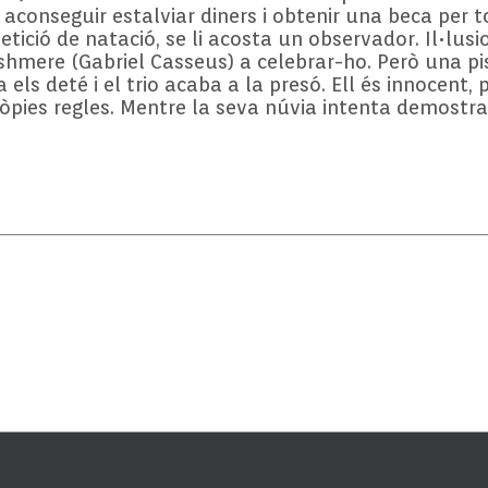
a aconseguir estalviar diners i obtenir una beca per 
ició de natació, se li acosta un observador. Il•lusio
shmere (Gabriel Casseus) a celebrar-ho. Però una pi
 els deté i el trio acaba a la presó. Ell és innocent,
pies regles. Mentre la seva núvia intenta demostra