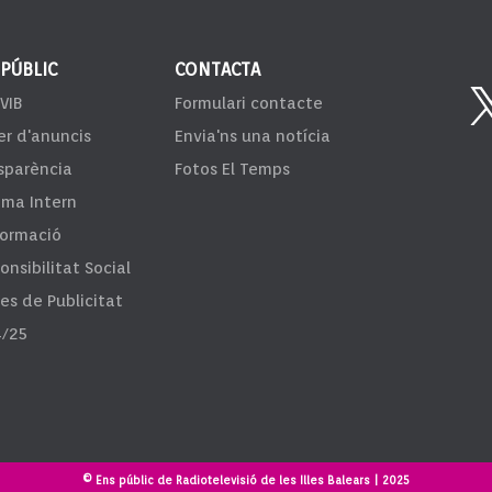
 PÚBLIC
CONTACTA
VIB
Formulari contacte
er d'anuncis
Envia'ns una notícia
sparència
Fotos El Temps
ema Intern
formació
onsibilitat Social
fes de Publicitat
/25
© Ens públic de Radiotelevisió de les Illes Balears | 2025