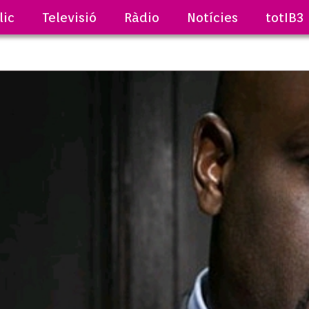
lic
Televisió
Ràdio
Notícies
totIB3