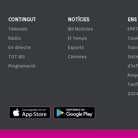
CONTINGUT
NOTÍCIES
ENS
Televisió
IB3 Notícies
EPRT
Ràdio
El Temps
Taul
En directe
Esports
Tran
TOT IB3
Càmeres
Sist
Programació
d'In
Resp
Tari
2024