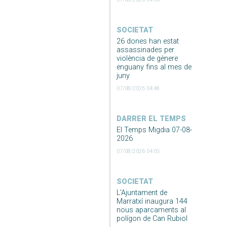
SOCIETAT
26 dones han estat
assassinades per
violència de gènere
enguany fins al mes de
juny
07/08/2026 04:48
DARRER EL TEMPS
El Temps Migdia 07-08-
2026
07/08/2026 04:05
SOCIETAT
L’Ajuntament de
Marratxí inaugura 144
nous aparcaments al
polígon de Can Rubiol