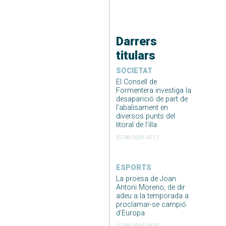
Darrers
titulars
SOCIETAT
El Consell de
Formentera investiga la
desaparició de part de
l’abalisament en
diversos punts del
litoral de l’illa
07/08/2026 05:17
ESPORTS
La proesa de Joan
Antoni Moreno, de dir
adeu a la temporada a
proclamar-se campió
d’Europa
07/08/2026 04:50