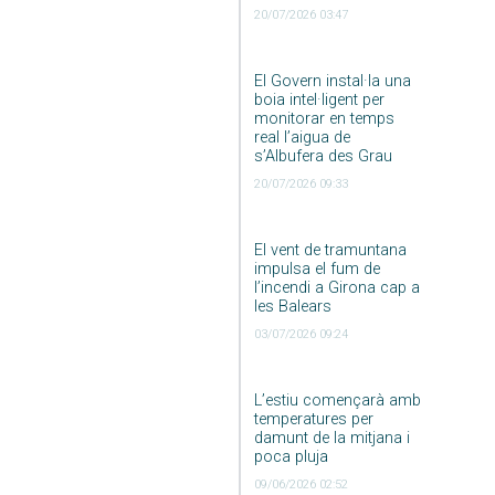
20/07/2026 03:47
El Govern instal·la una
boia intel·ligent per
monitorar en temps
real l’aigua de
s’Albufera des Grau
20/07/2026 09:33
El vent de tramuntana
impulsa el fum de
l’incendi a Girona cap a
les Balears
03/07/2026 09:24
L’estiu començarà amb
temperatures per
damunt de la mitjana i
poca pluja
09/06/2026 02:52