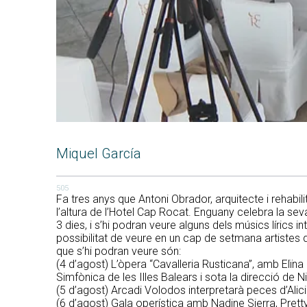
Miquel García
505
Fa tres anys que Antoni Obrador, arquitecte i rehabil
l’altura de l’Hotel Cap Rocat. Enguany celebra la sev
3 dies, i s’hi podran veure alguns dels músics lírics i
possibilitat de veure en un cap de setmana artistes
que s’hi podran veure són:
(4 d’agost) L’òpera “Cavalleria Rusticana”, amb Elïn
Simfònica de les Illes Balears i sota la direcció de Ni
(5 d’agost) Arcadi Volodos interpretarà peces d’Alic
(6 d’agost) Gala operística amb Nadine Sierra, Pretty