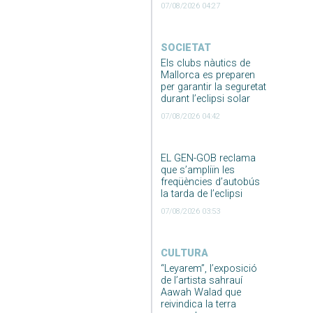
07/08/2026 04:27
SOCIETAT
Els clubs nàutics de
Mallorca es preparen
per garantir la seguretat
durant l’eclipsi solar
07/08/2026 04:42
EL GEN-GOB reclama
que s’ampliïn les
freqüències d’autobús
la tarda de l’eclipsi
07/08/2026 03:53
CULTURA
“Leyarem”, l’exposició
de l’artista sahrauí
Aawah Walad que
reivindica la terra