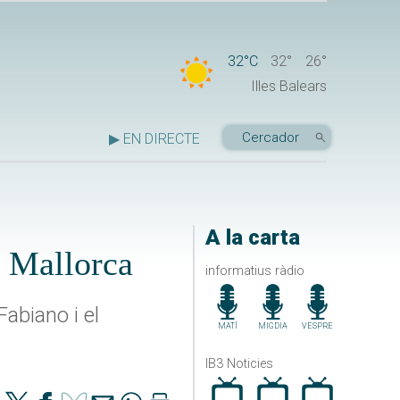
32°C
32°
26°
Illes Balears
▶ EN DIRECTE
A la carta
e Mallorca
informatius ràdio
Fabiano i el
MATÍ
MIGDIA
VESPRE
IB3 Noticies