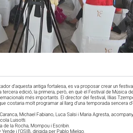
itador d’aquesta antiga fortalesa, es va proposar crear un festiv
a tercera edició; la primera, però, en què el Festival de Música d
nternacionals més importants. El director del festival, Illias Tzemp
 que costaria molt programar al llarg d’una temporada sencera d’
a Caranca, Michael Fabiano, Luca Salsi i Maria Agresta, acompany
cola Luisotti.
ia de la Rocha, Mompou i Escribin.
 Yende i l’OSIB, dirigida per Pablo Mielgo.