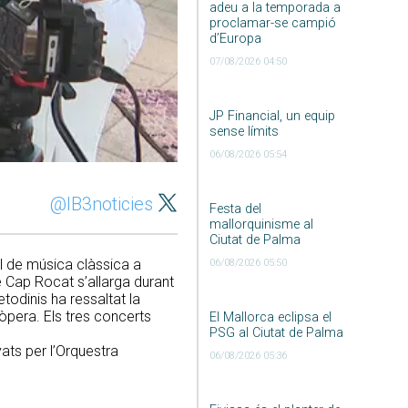
adeu a la temporada a
proclamar-se campió
d’Europa
07/08/2026 04:50
JP Financial, un equip
sense límits
06/08/2026 05:54
@IB3noticies
Festa del
mallorquinisme al
Ciutat de Palma
al de música clàssica a
06/08/2026 05:50
e Cap Rocat s’allarga durant
etodinis ha ressaltat la
òpera. Els tres concerts
El Mallorca eclipsa el
PSG al Ciutat de Palma
ats per l’Orquestra
06/08/2026 05:36