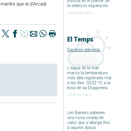
Eivissa és el planter de
 mentre que el d’Arcadi
la selecció espanyola
04/08/2026 08:24
El Temps
Darreres edicions
L’aigua de la mar
marca la temperatura
més alta registrada mai
a les Illes: 33,02 ºC a la
boia de sa Dragonera
07/08/2026 08:12
Les Balears pateixen
una nova onada de
calor que s’allarga fins
a aquest dijous