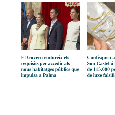
El Govern endureix els
Confisquen a
requisits per accedir als
Son Castelló
nous habitatges públics que
de 115.000 pe
impulsa a Palma
de luxe falsif