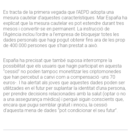
Es tracta de la primera vegada que l’AEPD adopta una
mesura cautelar d’aquestes característiques. Mar España ha
explicat que la mesura cautelar es pot estendre durant tres
mesos i convertir-se en permanent. La instrucció de
l’Agència inclou l’ordre a l’empresa de bloquejar totes les
dades personals que hagi pogut obtenir fins ara de les prop
de 400.000 persones que s’han prestat a això.
España ha precisat que també suposa interrompre la
possibilitat que els usuaris que hagin participat en aquesta
“cessió” no poden tampoc monetitzar les criptomonedes
que han percebut a canvi com a compensació -uns 70
euros-. I ha alertat als joves que aquestes dades poden ser
utilitzades en el futur per suplantar la identitat d’una persona,
per prendre decisions relacionades amb la salut (optar o no
a una assegurança mèdica) i perquè siguin conscients que,
encara que pugui semblar gratuït i innocu, la cessió
d’aquesta mena de dades “pot condicionar el seu futur”.