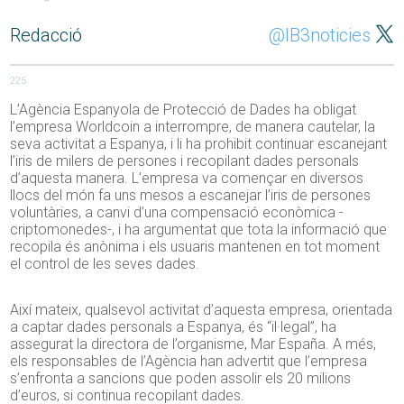
Redacció
@IB3noticies
225
L’Agència Espanyola de Protecció de Dades ha obligat
l’empresa Worldcoin a interrompre, de manera cautelar, la
seva activitat a Espanya, i li ha prohibit continuar escanejant
l’iris de milers de persones i recopilant dades personals
d’aquesta manera. L’empresa va començar en diversos
llocs del món fa uns mesos a escanejar l’iris de persones
voluntàries, a canvi d’una compensació econòmica -
criptomonedes-, i ha argumentat que tota la informació que
recopila és anònima i els usuaris mantenen en tot moment
el control de les seves dades.
Així mateix, qualsevol activitat d’aquesta empresa, orientada
a captar dades personals a Espanya, és “il·legal”, ha
assegurat la directora de l’organisme, Mar España. A més,
els responsables de l’Agència han advertit que l’empresa
s’enfronta a sancions que poden assolir els 20 milions
d’euros, si continua recopilant dades.