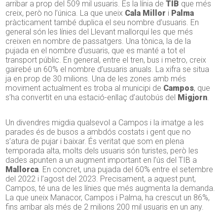
arribar a prop del 509 mil usuaris. És la línia de
TIB
que més
creix, però no l’única. La que uneix
Cala Millor
i
Palma
pràcticament també duplica el seu nombre d’usuaris. En
general són les línies del Llevant mallorquí les que més
creixen en nombre de passatgers. Una tònica, la de la
pujada en el nombre d’usuaris, que es manté a tot el
transport públic. En general, entre el tren, bus i metro, creix
gairebé un 60% el nombre d’usuaris anuals. La xifra se situa
ja en prop de 30 milions. Una de les zones amb més
moviment actualment es troba al municipi de
Campos
, que
s’ha convertit en una estació-enllaç d’autobús del
Migjorn
.
Un divendres migdia qualsevol a Campos i la imatge a les
parades és de busos a ambdós costats i gent que no
s’atura de pujar i baixar. És veritat que som en plena
temporada alta, molts dels usuaris són turistes, però les
dades apunten a un augment important en l’ús del TIB a
Mallorca
. En concret, una pujada del 60% entre el setembre
del 2022 i l’agost del 2023. Precisament, a aquest punt,
Campos, té una de les línies que més augmenta la demanda.
La que uneix Manacor, Campos i Palma, ha crescut un 86%,
fins arribar als més de 2 milions 200 mil usuaris en un any.