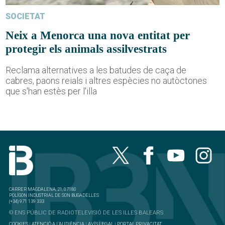
SOCIETAT
Neix a Menorca una nova entitat per
protegir els animals assilvestrats
Reclama alternatives a les batudes de caça de
cabres, paons reials i altres espècies no autòctones
que s'han estès per l'illa
CARRER MAGDALENA, 21, 07180
POLÍGON INDUSTRIAL DE SON BUGADELLES
(+34) 971 139 333
© ENS PÚBLIC DE RADIOTELEVISIÓ DE LES ILLES BALEARS
COOKIES
|
ATENCIÓ A L'AUDIÈNCIA
|
AVÍS LEGAL
|
PORTAL PRIVACITAT