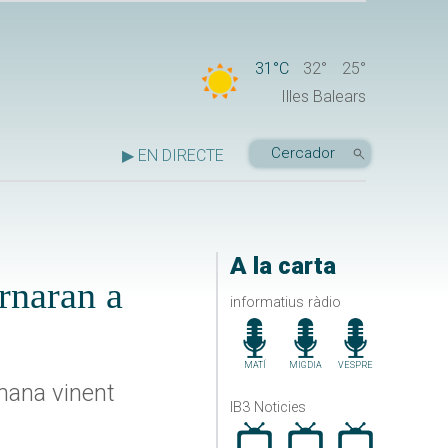
31°C
32°
25°
Illes Balears
▶ EN DIRECTE
A la carta
rnaran a
informatius ràdio
MATÍ
MIGDIA
VESPRE
tmana vinent
IB3 Noticies