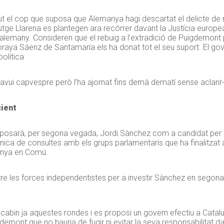
t el cop que suposa que Alemanya hagi descartat el delicte de reb
utge Llarena es plantegen ara recórrer davant la Justícia europea
 alemany. Consideren que el rebuig a l’extradició de Puigdemont 
oraya Sáenz de Santamaría els ha donat tot el seu suport. El go
política
vui capvespre però l’ha ajornat fins demà dematí sense aclarir-
cient
roposarà, per segona vegada, Jordi Sànchez com a candidat per s
ònica de consultes amb els grups parlamentaris que ha finalitzat
lunya en Comú.
ntre les forces independentistes per a investir Sànchez en segon
bin ja aquestes rondes i es proposi un govern efectiu a Catalu
mont que no hauria de fugir ni evitar la seva responsabilitat dav