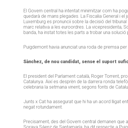
El Govern central ha intentat minimitzar com ha pogu
quedarà de mans plegades. La Fiscalia General i el j
Luxemburg es pronunciï sobre la decisió del tribunal
marc relativa a les euroordres. La vicepresidenta, S
banda, ha instat totes les parts a trobar una solució 
Puigdemont havia anunciat una roda de premsa per a
Sànchez, de nou candidat, sense el suport sufi
El president del Parlament català, Roger Torrent, p
Catalunya. Així es desprèn de la darrera ronda telef
celebraria la setmana vinent, segons fonts de Cata
Junts x Cat ha assegurat que hi ha un acord lligat e
negat rotundament.
Precisament, des del Govern central demanen que aca
Soraya Sáenz de Santamaría, ha dit respecte a Puigde