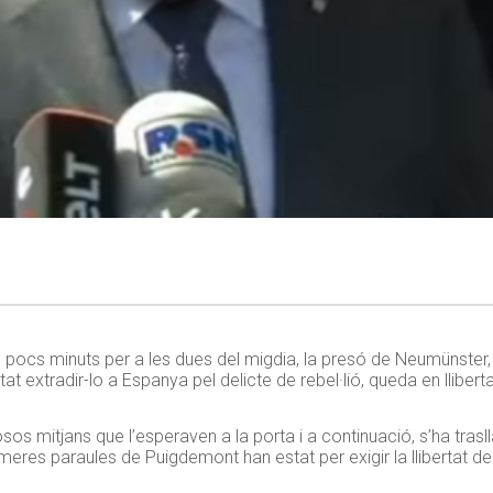
pocs minuts per a les dues del migdia, la presó de Neumünster,
t extradir-lo a Espanya pel delicte de rebel·lió, queda en llibert
os mitjans que l’esperaven a la porta i a continuació, s’ha traslla
rimeres paraules de Puigdemont han estat per exigir la llibertat de