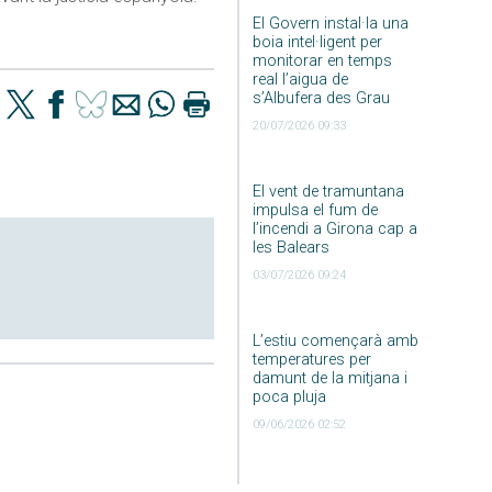
El Govern instal·la una
boia intel·ligent per
monitorar en temps
real l’aigua de
s’Albufera des Grau
20/07/2026 09:33
El vent de tramuntana
impulsa el fum de
l’incendi a Girona cap a
les Balears
03/07/2026 09:24
L’estiu començarà amb
temperatures per
damunt de la mitjana i
poca pluja
09/06/2026 02:52