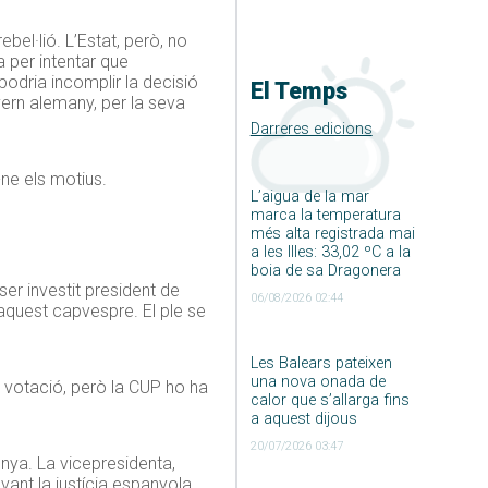
el·lió. L’Estat, però, no
 per intentar que
podria incomplir la decisió
El Temps
vern alemany, per la seva
Darreres edicions
ne els motius.
L’aigua de la mar
marca la temperatura
més alta registrada mai
a les Illes: 33,02 ºC a la
boia de sa Dragonera
er investit president de
06/08/2026 02:44
 aquest capvespre. El ple se
Les Balears pateixen
una nova onada de
a votació, però la CUP ho ha
calor que s’allarga fins
a aquest dijous
20/07/2026 03:47
nya. La vicepresidenta,
ant la justícia espanyola.