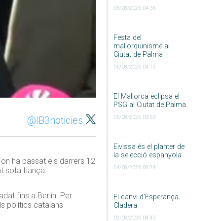
06/08/2026 04:36
Festa del
mallorquinisme al
Ciutat de Palma
06/08/2026 04:15
El Mallorca eclipsa el
PSG al Ciutat de Palma
06/08/2026 03:53
@IB3noticies
Eivissa és el planter de
la selecció espanyola
 on ha passat els darrers 12
04/08/2026 08:24
at sota fiança.
dat fins a Berlín. Per
El canvi d’Esperança
ls polítics catalans
Cladera
02/08/2026 08:43