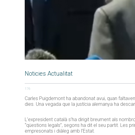
Noticies Actualitat
176
Carles Puigdemont ha abandonat avui, quan faltaven 
dies. Una vegada que la justícia alemanya ha descarta
L’expresident català s’ha dirigit breument als nombros
“qüestions legals”, segons ha dit el seu partit. Les p
empresonats i diàleg amb l’Estat.