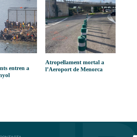
Atropellament mortal a
nts entren a
l’Aeroport de Menorca
anyol