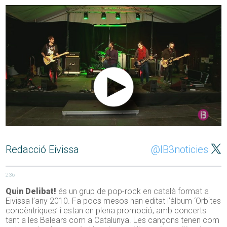
Redacció Eivissa
@IB3noticies
236
Quin Delibat!
és un grup de pop-rock en català format a
Eivissa l’any 2010. Fa pocs mesos han editat l’àlbum ‘Orbites
concèntriques’ i estan en plena promoció, amb concerts
tant a les Balears com a Catalunya. Les cançons tenen com