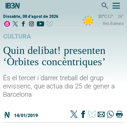
Dissabte, 08 d'agost de 2026
30°C
32°
26°
Illes Balears
CULTURA
Quin delibat! presenten
‘Òrbites concèntriques’
És el tercer i darrer treball del grup
eivissenc, que actua dia 25 de gener a
Barcelona
14/01/2019