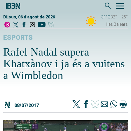
Dijous, 06 d'agost de 2026
31°C
32°
25°
Illes Balears
ESPORTS
Rafel Nadal supera
Khatxànov i ja és a vuitens
a Wimbledon
08/07/2017