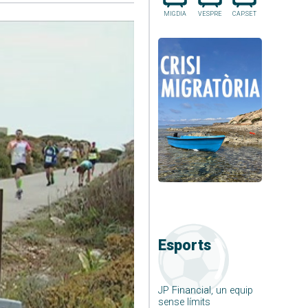
MIGDIA
VESPRE
CAP.SET
Esports
JP Financial, un equip
sense límits