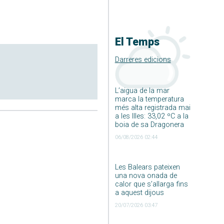
El Temps
Darreres edicions
L’aigua de la mar
marca la temperatura
més alta registrada mai
a les Illes: 33,02 ºC a la
boia de sa Dragonera
06/08/2026 02:44
Les Balears pateixen
una nova onada de
calor que s’allarga fins
a aquest dijous
20/07/2026 03:47