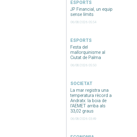
ESPORTS
JP Financial, un equip
sense límits
06/08/2026 05:54
ESPORTS
Festa del
mallorquinisme al
Ciutat de Palma
06/08/2026 05:50
SOCIETAT
La mar registra una
temperatura rècord a
Andratx: la boia de
l’AEMET arriba als
33,02 graus
06/08/2026 03:49