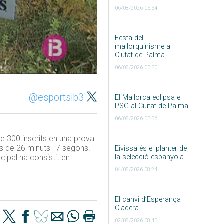
06/08/2026 05:54
Festa del
mallorquinisme al
Ciutat de Palma
06/08/2026 05:50
@esportsib3
El Mallorca eclipsa el
PSG al Ciutat de Palma
06/08/2026 05:36
e 300 inscrits en una prova
 de 26 minuts i 7 segons.
Eivissa és el planter de
la selecció espanyola
ipal ha consistit en
04/08/2026 08:24
El canvi d’Esperança
Cladera
02/08/2026 08:43