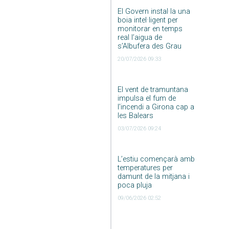
El Govern instal·la una
boia intel·ligent per
monitorar en temps
real l’aigua de
s’Albufera des Grau
20/07/2026 09:33
El vent de tramuntana
impulsa el fum de
l’incendi a Girona cap a
les Balears
03/07/2026 09:24
L’estiu començarà amb
temperatures per
damunt de la mitjana i
poca pluja
09/06/2026 02:52