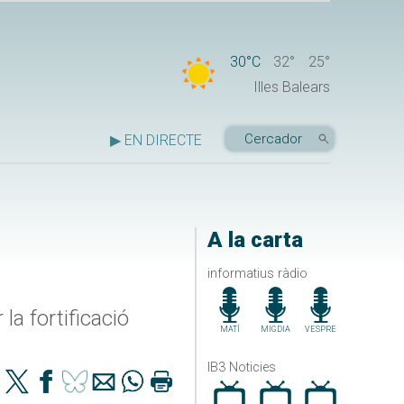
30°C
32°
25°
Illes Balears
▶ EN DIRECTE
A la carta
informatius ràdio
la fortificació
MATÍ
MIGDIA
VESPRE
IB3 Noticies