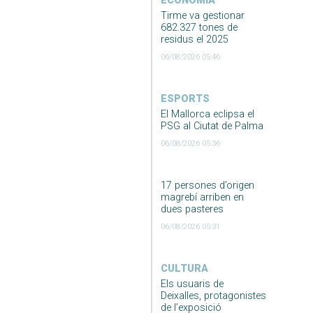
ECONOMIA
Tirme va gestionar
682.327 tones de
residus el 2025
06/08/2026 05:46
ESPORTS
El Mallorca eclipsa el
PSG al Ciutat de Palma
06/08/2026 05:36
17 persones d’origen
magrebí arriben en
dues pasteres
06/08/2026 05:31
CULTURA
Els usuaris de
Deixalles, protagonistes
de l’exposició