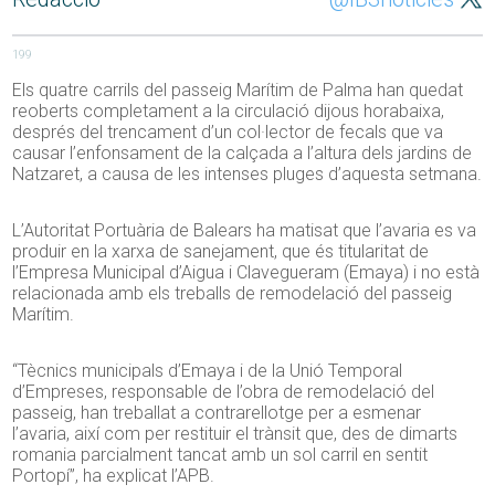
199
Els quatre carrils del passeig Marítim de Palma han quedat
reoberts completament a la circulació dijous horabaixa,
després del trencament d’un col·lector de fecals que va
causar l’enfonsament de la calçada a l’altura dels jardins de
Natzaret, a causa de les intenses pluges d’aquesta setmana.
L’Autoritat Portuària de Balears ha matisat que l’avaria es va
produir en la xarxa de sanejament, que és titularitat de
l’Empresa Municipal d’Aigua i Clavegueram (Emaya) i no està
relacionada amb els treballs de remodelació del passeig
Marítim.
“Tècnics municipals d’Emaya i de la Unió Temporal
d’Empreses, responsable de l’obra de remodelació del
passeig, han treballat a contrarellotge per a esmenar
l’avaria, així com per restituir el trànsit que, des de dimarts
romania parcialment tancat amb un sol carril en sentit
Portopí”, ha explicat l’APB.