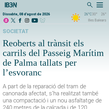
Dissabte, 08 d'agost de 2026
26°C
30°
26°
Illes Balears
SOCIETAT
Reoberts al trànsit els
carrils del Passeig Marítim
de Palma tallats per
l’esvoranc
A part de la reparació del tram de
canonada afectat, s'ha realitzat també
una compactació i un nou asfaltatge de
240 metres de la calçada i de 120