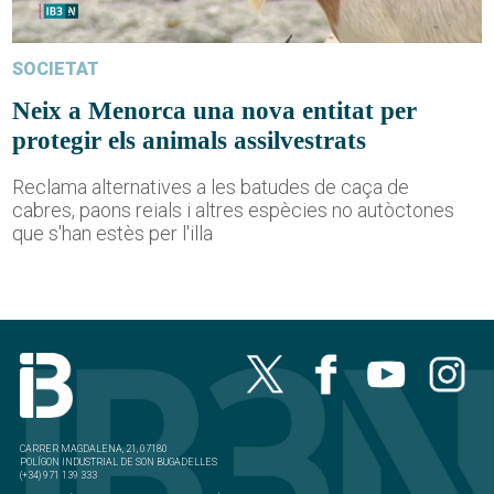
SOCIETAT
Neix a Menorca una nova entitat per
protegir els animals assilvestrats
Reclama alternatives a les batudes de caça de
cabres, paons reials i altres espècies no autòctones
que s'han estès per l'illa
CARRER MAGDALENA, 21, 07180
POLÍGON INDUSTRIAL DE SON BUGADELLES
(+34) 971 139 333