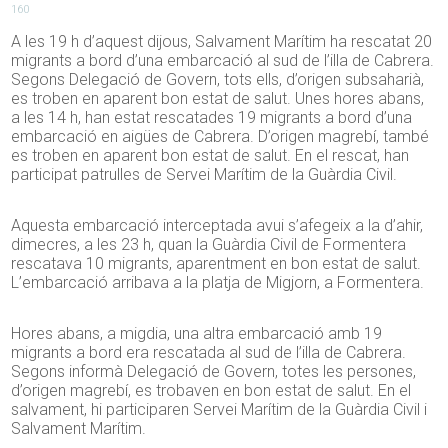
160
A les 19 h d’aquest dijous, Salvament Marítim ha rescatat 20
migrants a bord d’una embarcació al sud de l’illa de Cabrera.
Segons Delegació de Govern, tots ells, d’origen subsaharià,
es troben en aparent bon estat de salut. Unes hores abans,
a les 14 h, han estat rescatades 19 migrants a bord d’una
embarcació en aigües de Cabrera. D’origen magrebí, també
es troben en aparent bon estat de salut. En el rescat, han
participat patrulles de Servei Marítim de la Guàrdia Civil.
Aquesta embarcació interceptada avui s’afegeix a la d’ahir,
dimecres, a les 23 h, quan la Guàrdia Civil de Formentera
rescatava 10 migrants, aparentment en bon estat de salut.
L’embarcació arribava a la platja de Migjorn, a Formentera.
Hores abans, a migdia, una altra embarcació amb 19
migrants a bord era rescatada al sud de l’illa de Cabrera.
Segons informà Delegació de Govern, totes les persones,
d’origen magrebí, es trobaven en bon estat de salut. En el
salvament, hi participaren Servei Marítim de la Guàrdia Civil i
Salvament Marítim.