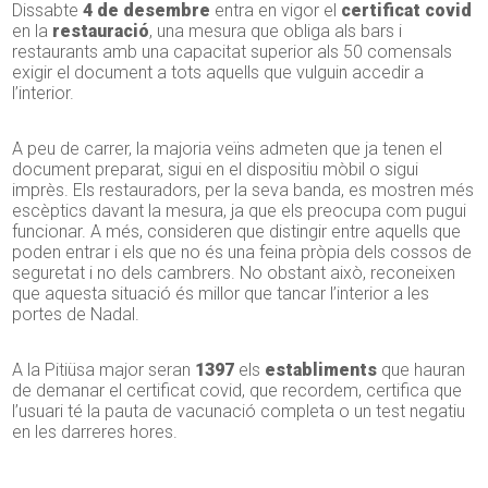
Dissabte
4 de desembre
entra en vigor el
certificat covid
en la
restauració
, una mesura que obliga als bars i
restaurants amb una capacitat superior als 50 comensals
exigir el document a tots aquells que vulguin accedir a
l’interior.
A peu de carrer, la majoria veïns admeten que ja tenen el
document preparat, sigui en el dispositiu mòbil o sigui
imprès. Els restauradors, per la seva banda, es mostren més
escèptics davant la mesura, ja que els preocupa com pugui
funcionar. A més, consideren que distingir entre aquells que
poden entrar i els que no és una feina pròpia dels cossos de
seguretat i no dels cambrers. No obstant això, reconeixen
que aquesta situació és millor que tancar l’interior a les
portes de Nadal.
A la Pitiüsa major seran
1397
els
establiments
que hauran
de demanar el certificat covid, que recordem, certifica que
l’usuari té la pauta de vacunació completa o un test negatiu
en les darreres hores.