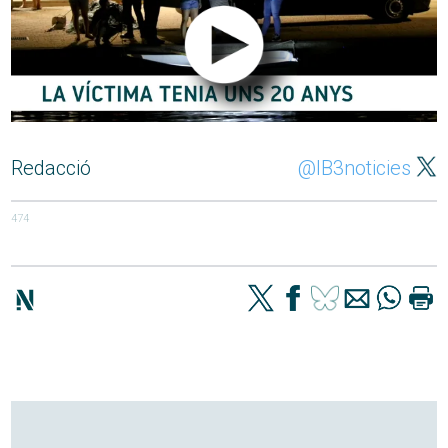
Redacció
@IB3noticies
474