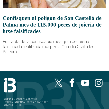
Confisquen al polígon de Son Castelló de
Palma més de 115.000 peces de joieria de
luxe falsificades
Es tracta de la confiscació més gran de joieria
falsificada realitzada mai per la Guàrdia Civil a les
Balears
CARRER MAGDALENA, 21, 07180
POLÍGON INDUSTRIAL DE SON BUGADELLES
(+34) 971 139 333