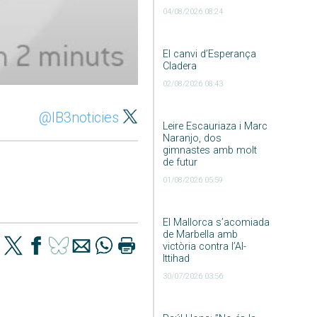
04/08/2026 08:24
El canvi d’Esperança
Cladera
02/08/2026 08:43
@IB3noticies
Leire Escauriaza i Marc
Naranjo, dos
gimnastes amb molt
de futur
01/08/2026 05:59
El Mallorca s’acomiada
de Marbella amb
victòria contra l’Al-
Ittihad
30/07/2026 03:56