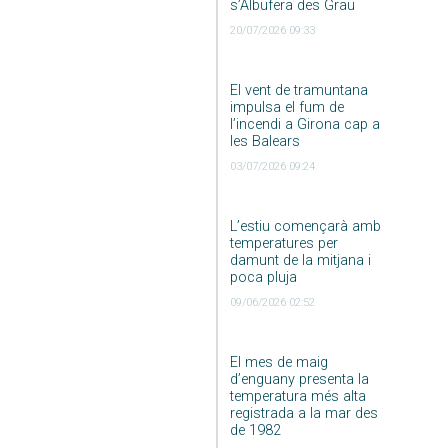
s’Albufera des Grau
20/07/2026 09:33
El vent de tramuntana
impulsa el fum de
l’incendi a Girona cap a
les Balears
03/07/2026 09:24
L’estiu començarà amb
temperatures per
damunt de la mitjana i
poca pluja
09/06/2026 02:52
El mes de maig
d’enguany presenta la
temperatura més alta
registrada a la mar des
de 1982