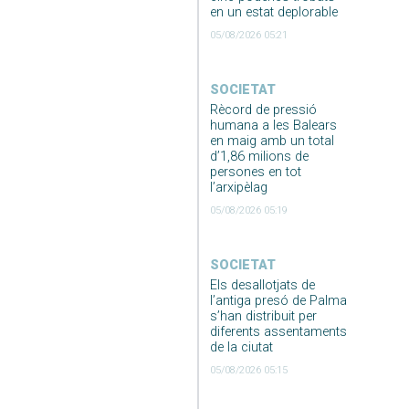
en un estat deplorable
05/08/2026 05:21
SOCIETAT
Rècord de pressió
humana a les Balears
en maig amb un total
d’1,86 milions de
persones en tot
l’arxipèlag
05/08/2026 05:19
SOCIETAT
Els desallotjats de
l’antiga presó de Palma
s’han distribuit per
diferents assentaments
de la ciutat
05/08/2026 05:15