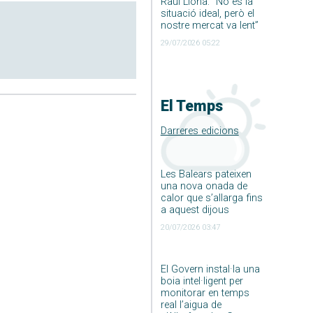
Raúl Llona: ”No és la
situació ideal, però el
nostre mercat va lent”
29/07/2026 05:22
El Temps
Darreres edicions
Les Balears pateixen
una nova onada de
calor que s’allarga fins
a aquest dijous
20/07/2026 03:47
El Govern instal·la una
boia intel·ligent per
monitorar en temps
real l’aigua de