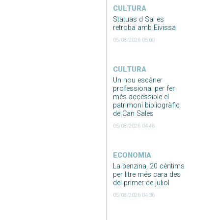
CULTURA
Statuas d Sal es
retroba amb Eivissa
05/08/2026 05:00
CULTURA
Un nou escàner
professional per fer
més accessible el
patrimoni bibliogràfic
de Can Sales
05/08/2026 04:46
ECONOMIA
La benzina, 20 cèntims
per litre més cara des
del primer de juliol
05/08/2026 04:36