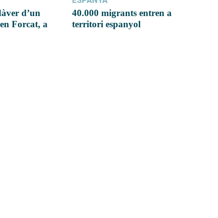
ESPANYA
dàver d’un
40.000 migrants entren a
en Forcat, a
territori espanyol