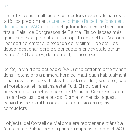
196
Les retencions i multitud de conductors despistats han estat
la tònica predominant
durant el primer dia de funcionament
del nou carril VAO
, el qual fa 4 quilòmetres des de l’aeroport
fins al Palau de Congressos de Palma. Els col·lapses més
grans han estat per entrar a l’autopista des del Fan Mallorca
i per sortir o entrar a la rotonda del Molinar. L’objectiu és
descongestionar, però els conductors entrevistats per un
equip d’IB3 Notícies, de moment, no ho creuen.
De fet, la via d’alta ocupació (VAO) s’ha estrenat amb trànsit
dens i retencions a primera hora del matí, quan habitualment
hi ha més trànsit de vehicles. La resta del dia i, sobretot, cap
a l’horabaixa, el trànsit ha estat fluid. El nou carril es
converteix, uns metres abans del Palau de Congressos, en
un carril exclusiu per a busos. Com a primer dia, aquest
canvi d’ús del carril ha ocasionat confusió en alguns
conductors.
L’objectiu del Consell de Mallorca era reordenar el trànsit a
l’entrada de Palma, però la primera impressió sobre el VAO