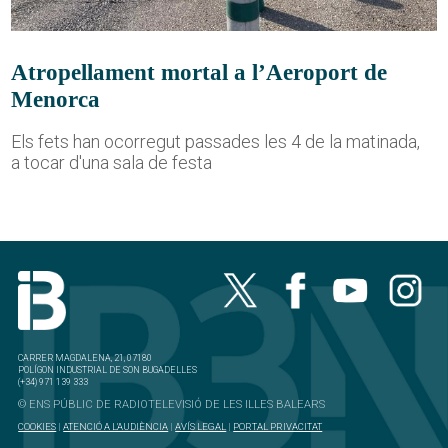
Atropellament mortal a l’Aeroport de
Menorca
Els fets han ocorregut passades les 4 de la matinada,
a tocar d'una sala de festa
CARRER MAGDALENA, 21, 07180
POLÍGON INDUSTRIAL DE SON BUGADELLES
(+34) 971 139 333
© ENS PÚBLIC DE RADIOTELEVISIÓ DE LES ILLES BALEARS
COOKIES
|
ATENCIÓ A L'AUDIÈNCIA
|
AVÍS LEGAL
|
PORTAL PRIVACITAT