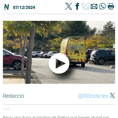
07/12/2024
Redacció
@IB3noticies
1316
Reviu una dona al tanatori de Palma que havien donat per