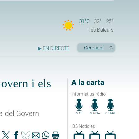
31°C
32°
25°
Illes Balears
▶ EN DIRECTE
overn i els
A la carta
informatius ràdio
ta del Govern
MATÍ
MIGDIA
VESPRE
IB3 Noticies