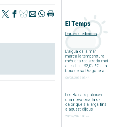
El Temps
Darreres edicions
L’aigua de la mar
marca la temperatura
més alta registrada mai
a les Illes: 33,02 ºC a la
boia de sa Dragonera
06/08/2026 02:44
Les Balears pateixen
una nova onada de
calor que s’allarga fins
a aquest dijous
20/07/2026 03:47