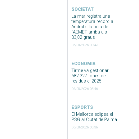
SOCIETAT
La mar registra una
temperatura rècord a
Andratx: la boia de
l’AEMET arriba als
33,02 graus
06/08/2026 03:49
ECONOMIA
Tirme va gestionar
682.327 tones de
residus el 2025
06/08/2026 05:46
ESPORTS
El Mallorca eclipsa el
PSG al Ciutat de Palma
06/08/2026 05:36