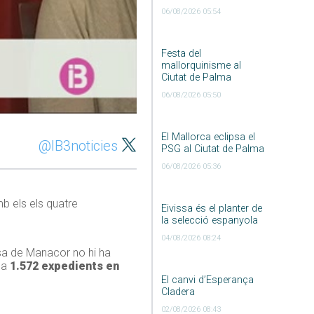
06/08/2026 05:54
Festa del
mallorquinisme al
Ciutat de Palma
06/08/2026 05:50
El Mallorca eclipsa el
@IB3noticies
PSG al Ciutat de Palma
06/08/2026 05:36
mb els els quatre
Eivissa és el planter de
la selecció espanyola
04/08/2026 08:24
ssa de Manacor no hi ha
 ha
1.572 expedients en
El canvi d’Esperança
Cladera
02/08/2026 08:43