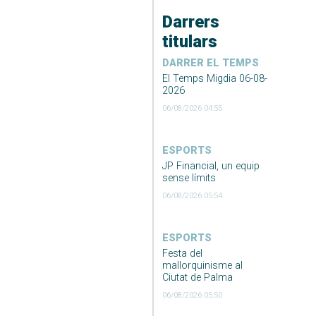
Darrers
titulars
DARRER EL TEMPS
El Temps Migdia 06-08-
2026
06/08/2026 04:55
ESPORTS
JP Financial, un equip
sense límits
06/08/2026 05:54
ESPORTS
Festa del
mallorquinisme al
Ciutat de Palma
06/08/2026 05:50