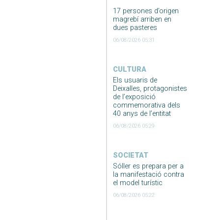
17 persones d’origen
magrebí arriben en
dues pasteres
06/08/2026 05:31
CULTURA
Els usuaris de
Deixalles, protagonistes
de l’exposició
commemorativa dels
40 anys de l’entitat
06/08/2026 05:29
SOCIETAT
Sóller es prepara per a
la manifestació contra
el model turístic
06/08/2026 05:22