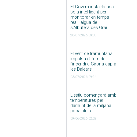
El Govern instal·la una
boia intel·ligent per
monitorar en temps
real l’aigua de
s’Albufera des Grau
20/07/2026 09:33
El vent de tramuntana
impulsa el fum de
l’incendi a Girona cap a
les Balears
03/07/2026 09:24
L’estiu començarà amb
temperatures per
damunt de la mitjana i
poca pluja
09/06/2026 02:52