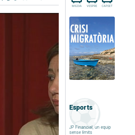
MIGDIA
VESPRE
CAP.SET
Esports
JP Financial, un equip
sense límits