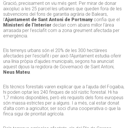
Gració, precisament on viu més gent. Per mirar de donar
aixopluc a les 25 parcel·les urbanes que queden fora de les
subvencions del fons de garantia agrària de Balears,
l’
Ajuntament de Sant Antoni de Portmany
confia que el
Ministeri de l’Interior
declari com abans millor l’àrea
arrasada per l’esclafit com a zona greument afectada per
emergència.
Els terrenys urbans són el 20% de les 300 hectàrees
afectades per l’esclafit i per això l’Ajuntament estudia oferir
una línia pròpia d’ajudes municipals, segons ha anunciat
aquest dijous la regidora de Governació de Sant Antoni,
Neus Mateu
.
Els tècnics forestals varen explicar que a l’ajuda del Fogaiba,
hi poden optar les 240 finques de sòl rústic forestal. Hi ha
1,7 milions disponibles, però els requisits dels fons europeus
són massa estrictes per a alguns. I a més, cal estar donat
d’alta com a agricultor, ser soci d’una cooperativa o que la
finca sigui de prioritat agrícola.