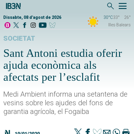
Dissabte, 08 d'agost de 2026
30°C
33°
26°
Illes Balears
SOCIETAT
Sant Antoni estudia oferir
ajuda econòmica als
afectats per l’esclafit
Medi Ambient informa una setantena de
vesins sobre les ajudes del fons de
garantia agrícola, el Fogaiba
10/01/2020