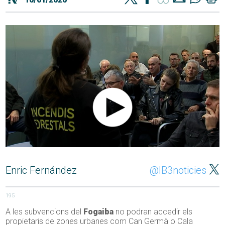
Enric Fernández
@IB3noticies
195
A les subvencions del
Fogaiba
no podran accedir els
propietaris de zones urbanes com Can Germà o Cala