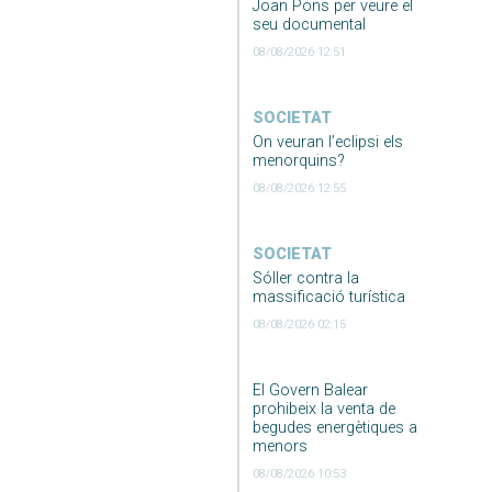
Joan Pons per veure el
seu documental
08/08/2026 12:51
SOCIETAT
On veuran l’eclipsi els
menorquins?
08/08/2026 12:55
SOCIETAT
Sóller contra la
massificació turística
08/08/2026 02:15
El Govern Balear
prohibeix la venta de
begudes energètiques a
menors
08/08/2026 10:53