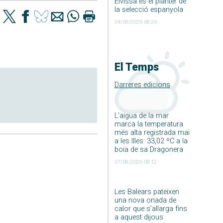
Eivissa és el planter de
la selecció espanyola
04/08/2026 08:24
El Temps
Darreres edicions
L’aigua de la mar
marca la temperatura
més alta registrada mai
a les Illes: 33,02 ºC a la
boia de sa Dragonera
07/08/2026 08:12
Les Balears pateixen
una nova onada de
calor que s’allarga fins
a aquest dijous