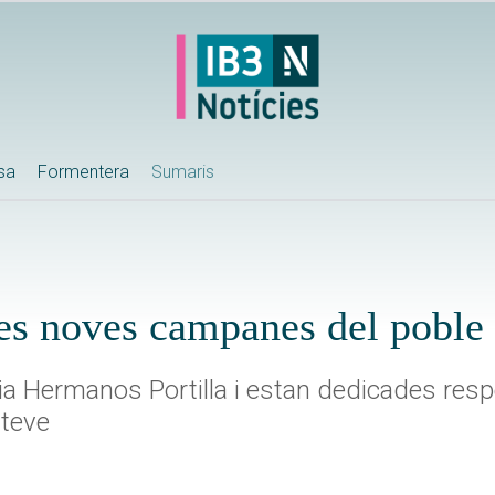
ssa
Formentera
Sumaris
res noves campanes del poble
bria Hermanos Portilla i estan dedicades res
steve