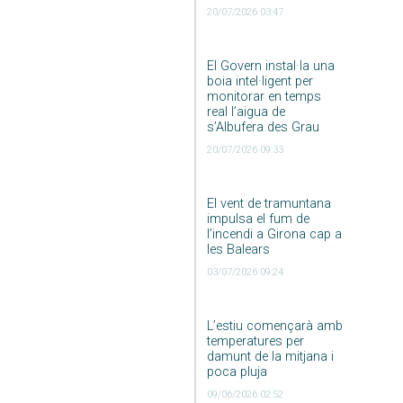
20/07/2026 03:47
El Govern instal·la una
boia intel·ligent per
monitorar en temps
real l’aigua de
s’Albufera des Grau
20/07/2026 09:33
El vent de tramuntana
impulsa el fum de
l’incendi a Girona cap a
les Balears
03/07/2026 09:24
L’estiu començarà amb
temperatures per
damunt de la mitjana i
poca pluja
09/06/2026 02:52