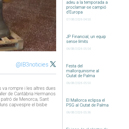
adeu a la temporada a
proclamar-se campió
d’Europa
07/08/2026 04:50
JP Financial, un equip
sense límits
06/08/2026 05:54
@IB3noticies
Festa del
mallorquinisme al
Ciutat de Palma
06/08/2026 05:50
 va rompre i les altres dues
aller de Cantàbria Hermanos
on patró de Menorca, Sant
El Mallorca eclipsa el
lluns capvespre el bisbe
PSG al Ciutat de Palma
06/08/2026 05:36