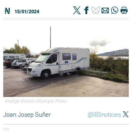
15/01/2024
Imatge d'arxiu d'Europa Press
Joan Josep Suñer
@IB3noticies
373