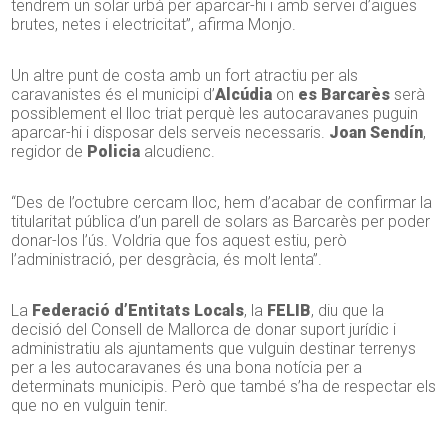
tendrem un solar urbà per aparcar-hi i amb servei d’aigües
brutes, netes i electricitat”, afirma Monjo.
Un altre punt de costa amb un fort atractiu per als
caravanistes és el municipi d’
Alcúdia
on
es Barcarès
serà
possiblement el lloc triat perquè les autocaravanes puguin
aparcar-hi i disposar dels serveis necessaris.
Joan Sendín
,
regidor de
Policia
alcudienc.
“Des de l’octubre cercam lloc, hem d’acabar de confirmar la
titularitat pública d’un parell de solars as Barcarès per poder
donar-los l’ús. Voldria que fos aquest estiu, però
l’administració, per desgràcia, és molt lenta”.
La
Federació d’Entitats Locals
, la
FELIB
, diu que la
decisió del Consell de Mallorca de donar suport jurídic i
administratiu als ajuntaments que vulguin destinar terrenys
per a les autocaravanes és una bona notícia per a
determinats municipis. Però que també s’ha de respectar els
que no en vulguin tenir.