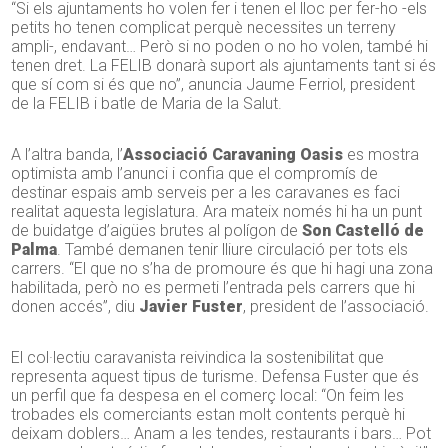
“Si els ajuntaments ho volen fer i tenen el lloc per fer-ho -els
petits ho tenen complicat perquè necessites un terreny
ampli-, endavant… Però si no poden o no ho volen, també hi
tenen dret. La FELIB donarà suport als ajuntaments tant si és
que sí com si és que no”, anuncia Jaume Ferriol, president
de la FELIB i batle de Maria de la Salut.
A l’altra banda, l’
Associació Caravaning Oasis
es mostra
optimista amb l’anunci i confia que el compromís de
destinar espais amb serveis per a les caravanes es faci
realitat aquesta legislatura. Ara mateix només hi ha un punt
de buidatge d’aigües brutes al polígon de
Son Castelló de
Palma
. També demanen tenir lliure circulació per tots els
carrers. “El que no s’ha de promoure és que hi hagi una zona
habilitada, però no es permeti l’entrada pels carrers que hi
donen accés”, diu
Javier Fuster
, president de l’associació.
El col·lectiu caravanista reivindica la sostenibilitat que
representa aquest tipus de turisme. Defensa Fuster que és
un perfil que fa despesa en el comerç local: “On feim les
trobades els comerciants estan molt contents perquè hi
deixam doblers… Anam a les tendes, restaurants i bars… Pot