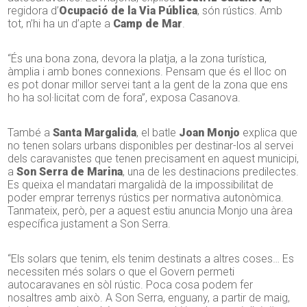
regidora d’
Ocupació de la Via Pública
, són rústics. Amb
tot, n’hi ha un d’apte a
Camp de Mar
.
“És una bona zona, devora la platja, a la zona turística,
àmplia i amb bones connexions. Pensam que és el lloc on
es pot donar millor servei tant a la gent de la zona que ens
ho ha sol·licitat com de fora”, exposa Casanova.
També a
Santa Margalida
, el batle
Joan Monjo
explica que
no tenen solars urbans disponibles per destinar-los al servei
dels caravanistes que tenen precisament en aquest municipi,
a
Son Serra de Marina
, una de les destinacions predilectes.
Es queixa el mandatari margalidà de la impossibilitat de
poder emprar terrenys rústics per normativa autonòmica.
Tanmateix, però, per a aquest estiu anuncia Monjo una àrea
específica justament a Son Serra.
“Els solars que tenim, els tenim destinats a altres coses… Es
necessiten més solars o que el Govern permeti
autocaravanes en sòl rústic. Poca cosa podem fer
nosaltres amb això. A Son Serra, enguany, a partir de maig,