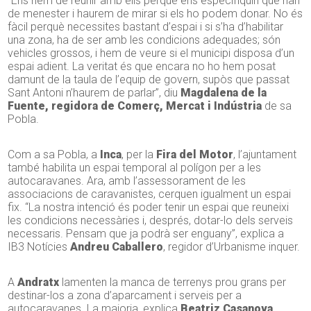
“Ens hem de reunir amb ells perquè ens especifiquin què han
de menester i haurem de mirar si els ho podem donar. No és
fàcil perquè necessites bastant d’espai i si s’ha d’habilitar
una zona, ha de ser amb les condicions adequades; són
vehicles grossos, i hem de veure si el municipi disposa d’un
espai adient. La veritat és que encara no ho hem posat
damunt de la taula de l’equip de govern, supòs que passat
Sant Antoni n’haurem de parlar”, diu
Magdalena de la
Fuente, regidora de Comerç, Mercat i Indústria
de sa
Pobla.
Com a sa Pobla, a
Inca
, per la
Fira del Motor
, l’ajuntament
també habilita un espai temporal al polígon per a les
autocaravanes. Ara, amb l’assessorament de les
associacions de caravanistes, cerquen igualment un espai
fix. “La nostra intenció és poder tenir un espai que reuneixi
les condicions necessàries i, després, dotar-lo dels serveis
necessaris. Pensam que ja podrà ser enguany”, explica a
IB3 Notícies
Andreu Caballero
, regidor d’Urbanisme inquer.
A
Andratx
lamenten la manca de terrenys prou grans per
destinar-los a zona d’aparcament i serveis per a
autocaravanes. La majoria, explica
Beatriz Casanova
,