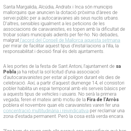
Santa Margalida, Alcúdia, Andratx i Inca són municipis
mallorquins que anuncien la dotació pròxima d’àrees de
servei públic per a autocaravanes als seus nuclis urbans.
D’altres, sensibles igualment a les peticions de les
associacions de caravanistes, es topen amb la dificultat de
trobar solars municipals adients per fer-ho. No debades,
malgrat
l’acord del Consell de Mallorca aquesta setmana
per mirar de facilitar aquest tipus d’instal·lacions a l’illa, la
responsabilitat i decisió final és dels ajuntaments.
A les portes de la festa de Sant Antoni, l’ajuntament de
sa
Pobla
ja ha rebut la sol·licitud d’una associació
d’autocaravanistes per estar al polígon durant els dies de
celebració. Així, a partir d’aquest diumenge 14, el consistori
pobler habilita un espai temporal amb els serveis bàsics per
a aquests tipus de vehicles i usuaris. No serà la primera
vegada; feren el mateix amb motiu de la
Fira de l’Arròs
poblera el novembre quan els caravanistes varen fer una
concentració multitudinària i reivindicativa
per reclamar una
zona d’estada permanent. Però la cosa està verda encara.