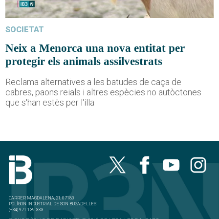
SOCIETAT
Neix a Menorca una nova entitat per
protegir els animals assilvestrats
Reclama alternatives a les batudes de caça de
cabres, paons reials i altres espècies no autòctones
que s'han estès per l'illa
CARRER MAGDALENA, 21, 07180
POLÍGON INDUSTRIAL DE SON BUGADELLES
(+34) 971 139 333