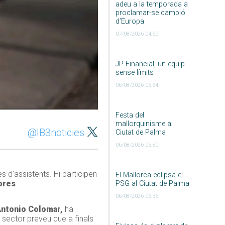
adeu a la temporada a
proclamar-se campió
d’Europa
07/08/2026 04:50
JP Financial, un equip
sense límits
06/08/2026 05:54
Festa del
mallorquinisme al
@IB3noticies
Ciutat de Palma
06/08/2026 05:50
s d’assistents. Hi participen
El Mallorca eclipsa el
ores
.
PSG al Ciutat de Palma
06/08/2026 05:36
ntonio Colomar,
ha
 sector preveu que a finals