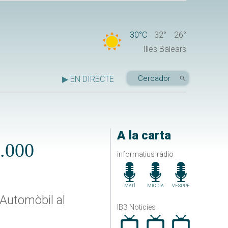
30°C
32°
26°
Illes Balears
▶ EN DIRECTE
A la carta
3.000
informatius ràdio
MATÍ
MIGDIA
VESPRE
'Automòbil al
IB3 Noticies