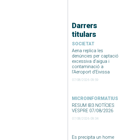
Darrers
titulars
SOCIETAT
Aena replica les
denúncies per captació
excessiva d’aigua i
contaminació a
l’Aeroport d’Eivissa
07/08/2026 09:59
MICROINFORMATIUS
RESUM IB3 NOTÍCIES
VESPRE 07/08/2026
07/08/2026 09:34
Es precipita un home