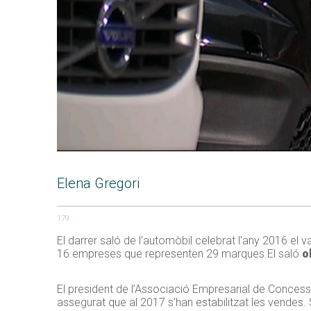
Elena Gregori
179
El darrer saló de l’automòbil celebrat l’any 2016 el v
16 empreses que representen 29 marques.El saló
o
El president de l’Associació Empresarial de Concess
assegurat que al 2017 s’han estabilitzat les vendes.