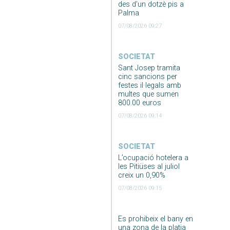
des d’un dotzè pis a
Palma
07/08/2026 09:27
SOCIETAT
Sant Josep tramita
cinc sancions per
festes il·legals amb
multes que sumen
800.00 euros
07/08/2026 09:14
SOCIETAT
L’ocupació hotelera a
les Pitiüses al juliol
creix un 0,90%
07/08/2026 09:15
Es prohibeix el bany en
una zona de la platja