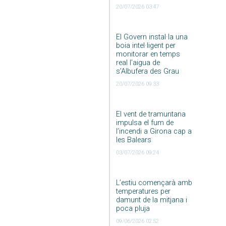
20/07/2026 03:47
El Govern instal·la una
boia intel·ligent per
monitorar en temps
real l’aigua de
s’Albufera des Grau
20/07/2026 09:33
El vent de tramuntana
impulsa el fum de
l’incendi a Girona cap a
les Balears
03/07/2026 09:24
L’estiu començarà amb
temperatures per
damunt de la mitjana i
poca pluja
09/06/2026 02:52