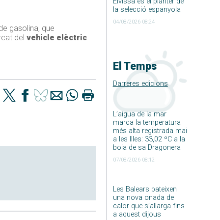
Eivissa és el planter de
la selecció espanyola
04/08/2026 08:24
de gasolina, que
rcat del
vehicle elèctric
El Temps
Darreres edicions
L’aigua de la mar
marca la temperatura
més alta registrada mai
a les Illes: 33,02 ºC a la
boia de sa Dragonera
07/08/2026 08:12
Les Balears pateixen
una nova onada de
calor que s’allarga fins
a aquest dijous