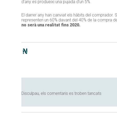
d’any es produeixi una pujada d’un 5%.
El darrer any han canviat els hàbits del comprador.
representen un 60% davant del 40% de la compra de v
no serà una realitat fins 2020.
Disculpau, els comentaris es troben tancats