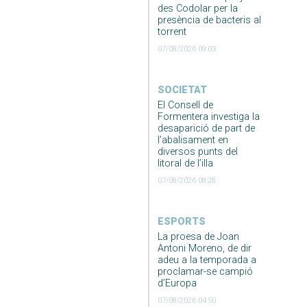
des Codolar per la
presència de bacteris al
torrent
07/08/2026 09:03
SOCIETAT
El Consell de
Formentera investiga la
desaparició de part de
l’abalisament en
diversos punts del
litoral de l’illa
07/08/2026 08:28
ESPORTS
La proesa de Joan
Antoni Moreno, de dir
adeu a la temporada a
proclamar-se campió
d’Europa
07/08/2026 04:50