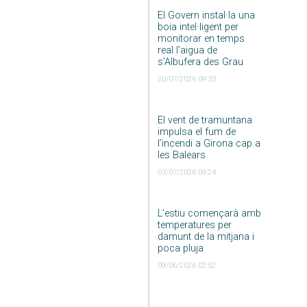
El Govern instal·la una
boia intel·ligent per
monitorar en temps
real l’aigua de
s’Albufera des Grau
20/07/2026 09:33
El vent de tramuntana
impulsa el fum de
l’incendi a Girona cap a
les Balears
03/07/2026 09:24
L’estiu començarà amb
temperatures per
damunt de la mitjana i
poca pluja
09/06/2026 02:52