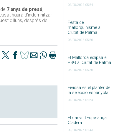
06/08/2026 05:54
a de
7 anys de presó
,
acusat haurà d’indemnitzar
uest dilluns, després de
Festa del
mallorquinisme al
Ciutat de Palma
06/08/2026 05:50
El Mallorca eclipsa el
PSG al Ciutat de Palma
06/08/2026 05:36
Eivissa és el planter de
la selecció espanyola
04/08/2026 08:24
El canvi d’Esperança
Cladera
02/08/2026 08:43