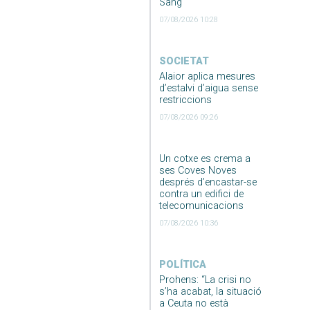
Sang
07/08/2026 10:28
SOCIETAT
Alaior aplica mesures
d’estalvi d’aigua sense
restriccions
07/08/2026 09:26
Un cotxe es crema a
ses Coves Noves
després d’encastar-se
contra un edifici de
telecomunicacions
07/08/2026 10:36
POLÍTICA
Prohens: “La crisi no
s’ha acabat, la situació
a Ceuta no està