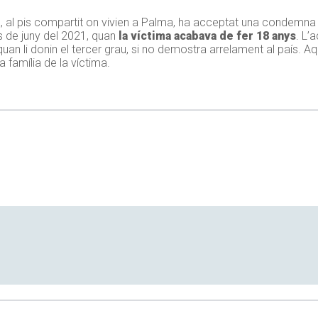
la, al pis compartit on vivien a Palma, ha acceptat una condemn
s de juny del 2021, quan
la víctima acabava de fer 18 anys
. L’
uan li donin el tercer grau, si no demostra arrelament al país. Aq
 família de la víctima.