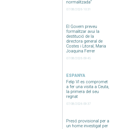
normalitzada”
07/08/2026 10:31
El Govern preveu
formalitzar avui la
destitució de la
directora general de
Costes i Litoral, Maria
Joaquina Ferrer
07/08/2026 09:45
ESPANYA
Felip VI es compromet
a fer una visita a Ceuta,
la primera del seu
regnat
07/08/2026 09:37
Presó provisional per a
un home investigat per