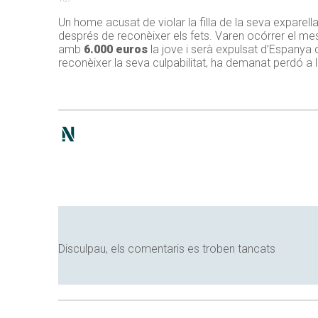
Un home acusat de violar la filla de la seva exparel
després de reconèixer els fets. Varen ocórrer el me
amb
6.000 euros
la jove i serà expulsat d’Espanya q
reconèixer la seva culpabilitat, ha demanat perdó a la
Disculpau, els comentaris es troben tancats