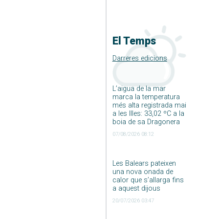
El Temps
Darreres edicions
L’aigua de la mar
marca la temperatura
més alta registrada mai
a les Illes: 33,02 ºC a la
boia de sa Dragonera
07/08/2026 08:12
Les Balears pateixen
una nova onada de
calor que s’allarga fins
a aquest dijous
20/07/2026 03:47