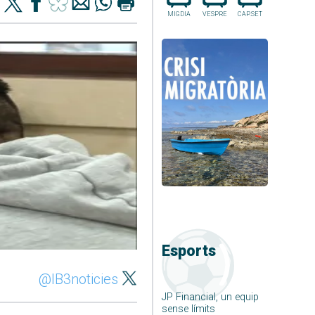
MIGDIA
VESPRE
CAP.SET
Esports
@IB3noticies
JP Financial, un equip
sense límits