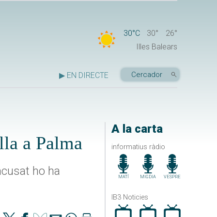
30°C
30°
26°
Illes Balears
▶ EN DIRECTE
A la carta
ella a Palma
informatius ràdio
'acusat ho ha
MATÍ
MIGDIA
VESPRE
IB3 Noticies