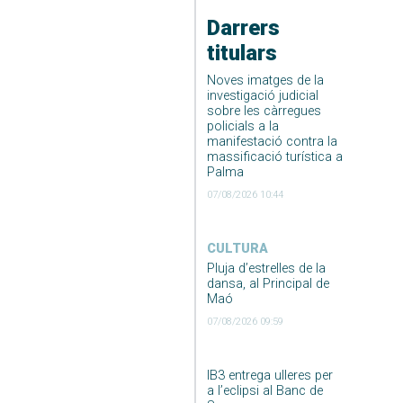
Darrers
titulars
Noves imatges de la
investigació judicial
sobre les càrregues
policials a la
manifestació contra la
massificació turística a
Palma
07/08/2026 10:44
CULTURA
Pluja d’estrelles de la
dansa, al Principal de
Maó
07/08/2026 09:59
IB3 entrega ulleres per
a l’eclipsi al Banc de