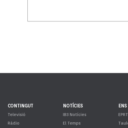
CONTINGUT
NOTÍCIES
ENS
Televisió
IB3 Notícies
EPRT
Ràdio
El Temps
Taul