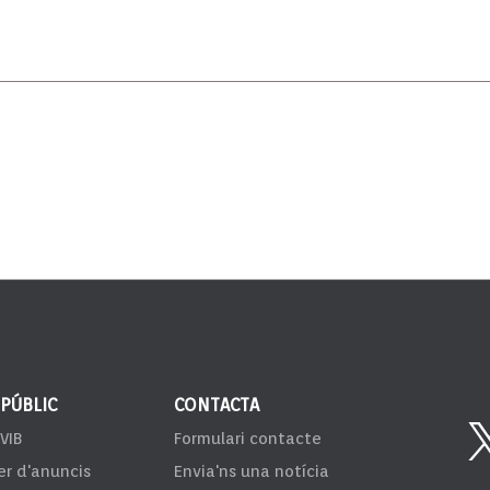
 PÚBLIC
CONTACTA
VIB
Formulari contacte
er d'anuncis
Envia'ns una notícia