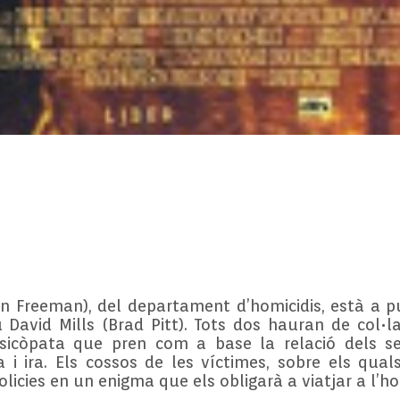
n Freeman), del departament d’homicidis, està a pu
u David Mills (Brad Pitt). Tots dos hauran de col•l
sicòpata que pren com a base la relació dels set
ia i ira. Els cossos de les víctimes, sobre els qua
olicies en un enigma que els obligarà a viatjar a l’ho