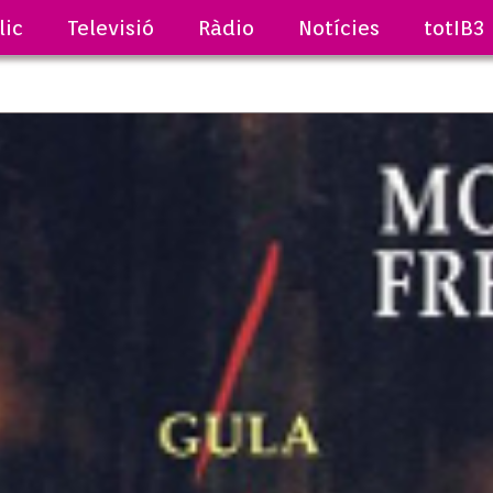
lic
Televisió
Ràdio
Notícies
totIB3