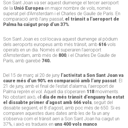
Son Sant Joan va ser aquest diumenge el tercer aeroport
de la
Unió Europea
en major nombre de vols, només
superat pel d’Amsterdam i el Charles de Gaulle de París. En
comparació amb l’any passat,
el trànsit a
l’aeroport de
Palma ha caigut prop d’un 37%
.
Son Sant Joan es col·locava aquest diumenge al pòdium
dels aeroports europeus amb més trànsit, amb
616
vols
operats en un dia. Només el superaren l’aeroport
d’Amsterdam, amb més de
800
, i el Charles De Gaulle de
París, amb gairebé
740.
Del 15 de març al 20 de juny
l’activitat a Son Sant Joan va
caure més d’un 90% en comparació amb l’any passat
. El
21 de juny, amb el final de l’estat d’alarma, l’aeroport de
Palma reprèn el vol. Aquell dia s’operaren
118
moviments.
No obstant això, e
l dia de més trànsit d’enguany ha estat
el dissabte primer d’agost amb 666 vols
, seguit del
dissabte següent, el 8 d’agost, amb poc més de 650. Si es
comparen aquestes dues dates amb les de fa un any
s’observa com el trànsit aeri a Son Sant Joan ha caigut un
37%, i això es tradueix en
uns 400 vols manco
.