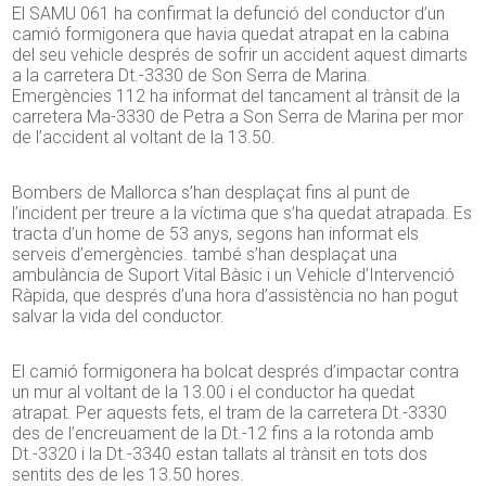
El SAMU 061 ha confirmat la defunció del conductor d’un
camió formigonera que havia quedat atrapat en la cabina
del seu vehicle després de sofrir un accident aquest dimarts
a la carretera Dt.-3330 de Son Serra de Marina.
Emergències 112 ha informat del tancament al trànsit de la
carretera Ma-3330 de Petra a Son Serra de Marina per mor
de l’accident al voltant de la 13.50.
Bombers de Mallorca s’han desplaçat fins al punt de
l’incident per treure a la víctima que s’ha quedat atrapada. Es
tracta d’un home de 53 anys, segons han informat els
serveis d’emergències. també s’han desplaçat una
ambulància de Suport Vital Bàsic i un Vehicle d’Intervenció
Ràpida, que després d’una hora d’assistència no han pogut
salvar la vida del conductor.
El camió formigonera ha bolcat després d’impactar contra
un mur al voltant de la 13.00 i el conductor ha quedat
atrapat. Per aquests fets, el tram de la carretera Dt.-3330
des de l’encreuament de la Dt.-12 fins a la rotonda amb
Dt.-3320 i la Dt.-3340 estan tallats al trànsit en tots dos
sentits des de les 13.50 hores.