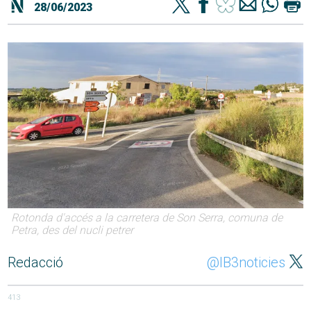
28/06/2023
Rotonda d'accés a la carretera de Son Serra, comuna de
Petra, des del nucli petrer
Redacció
@IB3noticies
413