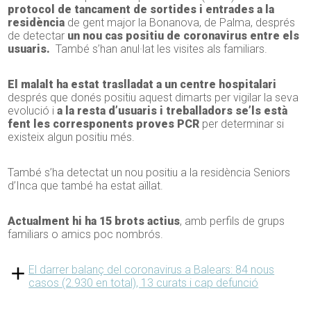
protocol de tancament de sortides i entrades a la
residència
de gent major la Bonanova, de Palma, després
de detectar
un nou cas positiu de coronavirus entre els
usuaris.
També s’han anul·lat les visites als familiars.
El malalt ha estat traslladat a un centre hospitalari
després que donés positiu aquest dimarts per vigilar la seva
evolució i
a la resta d’usuaris i treballadors se’ls està
fent les corresponents proves PCR
per determinar si
existeix algun positiu més.
També s’ha detectat un nou positiu a la residència Seniors
d’Inca que també ha estat aïllat.
Actualment hi ha 15 brots actius
, amb perfils de grups
familiars o amics poc nombrós.
El darrer balanç del coronavirus a Balears: 84 nous
casos (2.930 en total), 13 curats i cap defunció