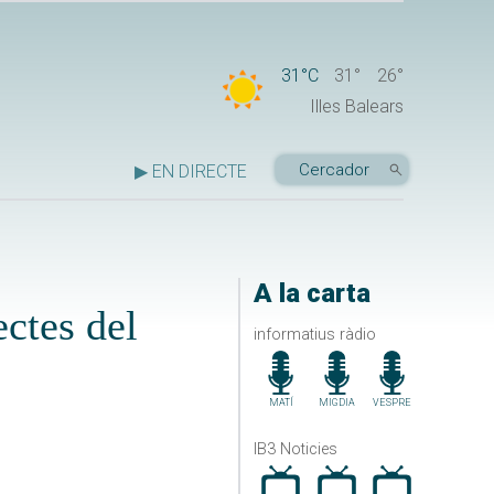
31°C
31°
26°
Illes Balears
▶ EN DIRECTE
A la carta
ctes del
informatius ràdio
MATÍ
MIGDIA
VESPRE
IB3 Noticies