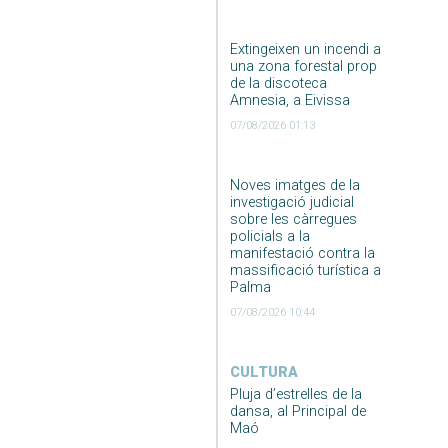
Extingeixen un incendi a
una zona forestal prop
de la discoteca
Amnesia, a Eivissa
07/08/2026 01:13
Noves imatges de la
investigació judicial
sobre les càrregues
policials a la
manifestació contra la
massificació turística a
Palma
07/08/2026 10:44
CULTURA
Pluja d’estrelles de la
dansa, al Principal de
Maó