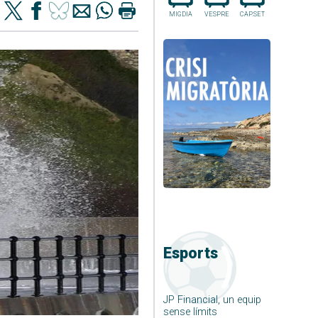
MIGDIA
VESPRE
CAP.SET
Esports
JP Financial, un equip
sense límits