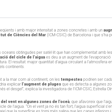
qüents i amb major intensitat a zones concretes i amb un
aug
itut de Ciències del Mar
(ICM-CSIC) de Barcelona i que s’ha pub
 dels oceans obtingudes per satèl·lit que han complementat amb les
ació del cicle de l’aigua
es deu a un augment de l’evaporació d
. El resultat: major quantitat d’aigua circulant a l’atmosfera 
els continents.
nt a la mar com al continent, on les
tempestes
podrien ser ca
dria explicar
l’augment de pluges
que es detecta a algunes zon
 el desgel”, explica la investigadora de l’ICM-CSIC, Estrella
Ol
 del vent en algunes zones de l’oceà
, que afavoreix que l’ai
cle de l’aigua. “On el vent ja no és tan fort, l’aigua superficial s’
xí que la superfície es torni més salina que les capes inferiors i