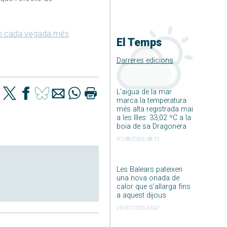
an cada vegada més
El Temps
Darreres edicions
L’aigua de la mar
marca la temperatura
més alta registrada mai
a les Illes: 33,02 ºC a la
boia de sa Dragonera
07/08/2026 08:12
Les Balears pateixen
una nova onada de
calor que s’allarga fins
a aquest dijous
20/07/2026 03:47