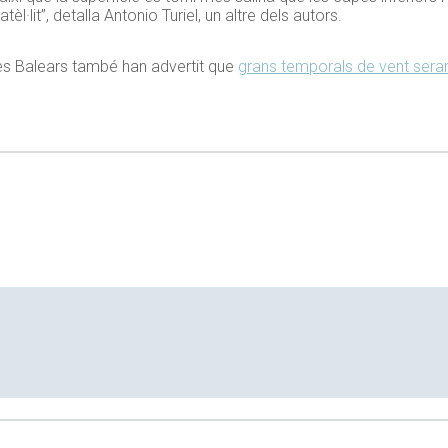
l·lit”, detalla Antonio
Turiel
, un altre dels autors.
Illes Balears també han advertit que
grans temporals de vent ser