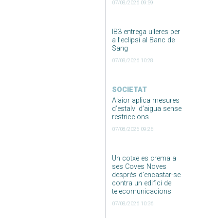
07/08/2026 09:59
IB3 entrega ulleres per
a l’eclipsi al Banc de
Sang
07/08/2026 10:28
SOCIETAT
Alaior aplica mesures
d’estalvi d’aigua sense
restriccions
07/08/2026 09:26
Un cotxe es crema a
ses Coves Noves
després d’encastar-se
contra un edifici de
telecomunicacions
07/08/2026 10:36