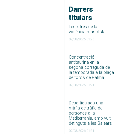
Darrers
titulars
Les xifres de la
violència masclista
07/08/2026 01:26
Concentració
antitaurina en la
segona correguda de
la temporada a la plaça
de toros de Palma
07/08/2026 01:21
Desarticulada una
màfia de tràfic de
persones a la
Mediterrània, amb vuit
detinguts a les Balears
07/08/2026 01:21