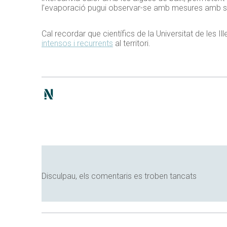
l’evaporació pugui observar-se amb mesures amb satè
Cal recordar que científics de la Universitat de les 
intensos i recurrents
al territori.
Disculpau, els comentaris es troben tancats