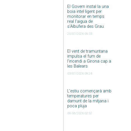
El Govern instal·la una
boia intel·ligent per
monitorar en temps
real l’aigua de
s’Albufera des Grau
20/07/2026 09:33
El vent de tramuntana
impulsa el fum de
l’incendi a Girona cap a
les Balears
03/07/2026 09:24
L’estiu començarà amb
temperatures per
damunt de la mitjana i
poca pluja
09/06/2026 02:52