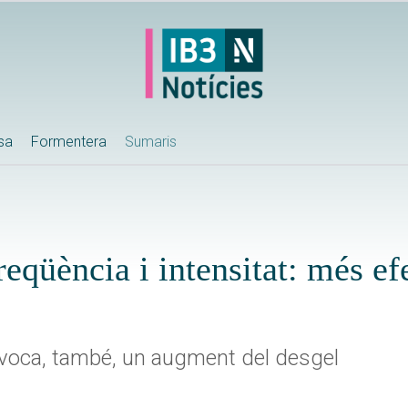
ssa
Formentera
Sumaris
qüència i intensitat: més efe
provoca, també, un augment del desgel