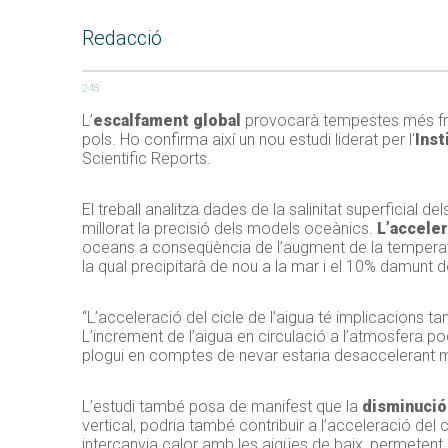
Redacció
248
L’
escalfament global
provocarà tempestes més fre
pols. Ho confirma així un nou estudi liderat per l’
Inst
Scientific
Reports.
El treball analitza dades de la salinitat superficial
millorat la precisió dels models oceànics.
L’acceler
oceans a conseqüència de l’augment de la temperatura
la qual precipitarà de nou a la mar i el 10% damunt d
“L’acceleració del cicle de l’aigua té implicacions ta
L’increment de l’aigua en circulació a l’atmosfera po
plogui en comptes de nevar estaria desaccelerant més
L’estudi també posa de manifest que la
disminució
vertical, podria també contribuir a l’acceleració del ci
intercanvia calor amb les aigües de baix, permetent ai