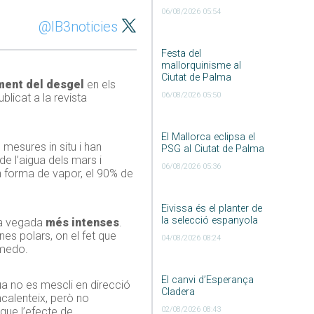
06/08/2026 05:54
@IB3noticies
Festa del
mallorquinisme al
Ciutat de Palma
ment del desgel
en els
06/08/2026 05:50
licat a la revista
El Mallorca eclipsa el
 mesures in situ i han
PSG al Ciutat de Palma
e l’aigua dels mars i
06/08/2026 05:36
en forma de vapor, el 90% de
Eivissa és el planter de
la selecció espanyola
da vegada
més intenses
.
es polars, on el fet que
04/08/2026 08:24
medo
.
El canvi d’Esperança
gua no es mescli en direcció
Cladera
encalenteix, però no
 que l’efecte de
02/08/2026 08:43