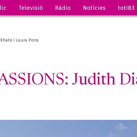
lic
Televisió
Ràdio
Notícies
totIB3
khate i Laura Pons
SSIONS: Judith Dia