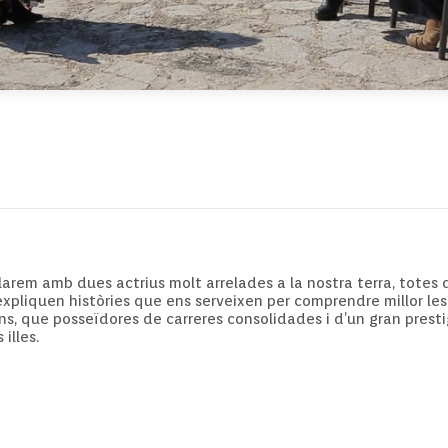
rem amb dues actrius molt arrelades a la nostra terra, totes du
pliquen històries que ens serveixen per comprendre millor les 
ns, que posseïdores de carreres consolidades i d’un gran pres
illes.