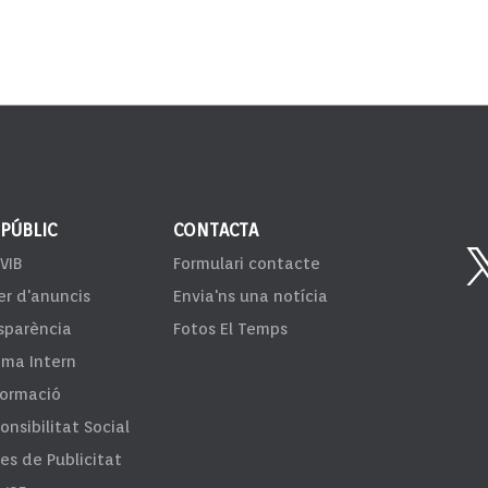
 PÚBLIC
CONTACTA
VIB
Formulari contacte
er d'anuncis
Envia'ns una notícia
sparència
Fotos El Temps
ema Intern
formació
onsibilitat Social
fes de Publicitat