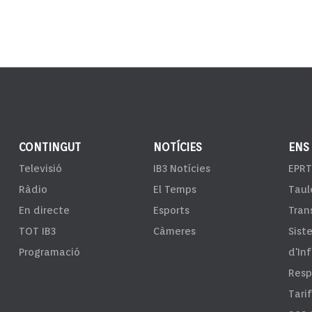
CONTINGUT
NOTÍCIES
ENS
Televisió
IB3 Notícies
EPRT
Ràdio
El Temps
Taul
En directe
Esports
Tran
TOT IB3
Càmeres
Sist
Programació
d'In
Resp
Tari