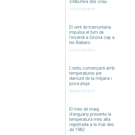
s’Albufera des Grau
20/07/2026 09:33
El vent de tramuntana
impulsa el fum de
l’incendi a Girona cap a
les Balears
03/07/2026 09:24
L’estiu començarà amb
temperatures per
damunt de la mitjana i
poca pluja
09/06/2026 02:52
El mes de maig
d’enguany presenta la
temperatura més alta
registrada a la mar des
de 1982