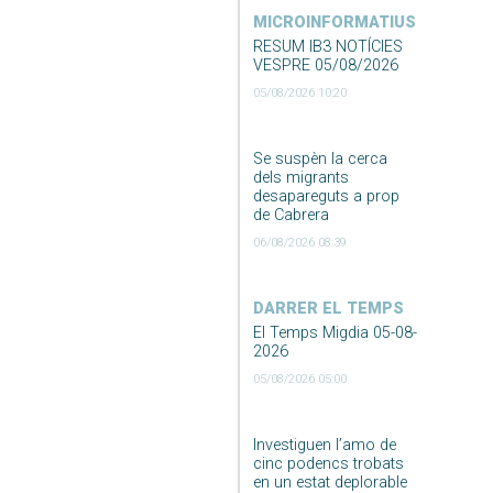
MICROINFORMATIUS
RESUM IB3 NOTÍCIES
VESPRE 05/08/2026
05/08/2026 10:20
Se suspèn la cerca
dels migrants
desapareguts a prop
de Cabrera
06/08/2026 08:39
DARRER EL TEMPS
El Temps Migdia 05-08-
2026
05/08/2026 05:00
Investiguen l’amo de
cinc podencs trobats
en un estat deplorable