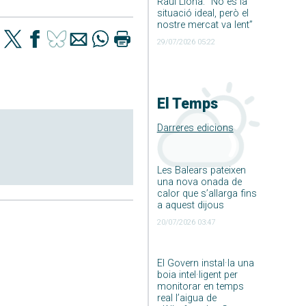
Raúl Llona: ”No és la
situació ideal, però el
nostre mercat va lent”
29/07/2026 05:22
El Temps
Darreres edicions
Les Balears pateixen
una nova onada de
calor que s’allarga fins
a aquest dijous
20/07/2026 03:47
El Govern instal·la una
boia intel·ligent per
monitorar en temps
real l’aigua de