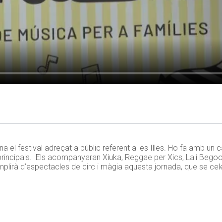
 el festival adreçat a públic referent a les Illes. Ho fa amb un 
 principals. Els acompanyaran Xiuka, Reggae per Xics, Lali Begood
mplirà d’espectacles de circ i màgia aquesta jornada, que se cele