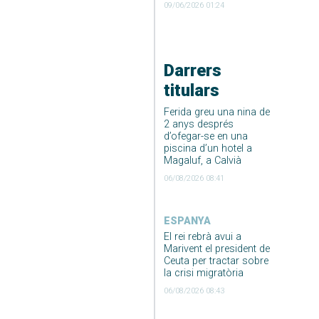
09/06/2026 01:24
Darrers
titulars
Ferida greu una nina de
2 anys després
d’ofegar-se en una
piscina d’un hotel a
Magaluf, a Calvià
06/08/2026 08:41
ESPANYA
El rei rebrà avui a
Marivent el president de
Ceuta per tractar sobre
la crisi migratòria
06/08/2026 08:43