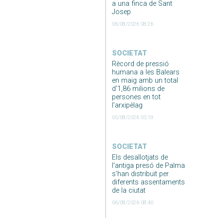
a una finca de Sant
Josep
06/08/2026 08:26
SOCIETAT
Rècord de pressió
humana a les Balears
en maig amb un total
d’1,86 milions de
persones en tot
l’arxipèlag
05/08/2026 05:19
SOCIETAT
Els desallotjats de
l’antiga presó de Palma
s’han distribuït per
diferents assentaments
de la ciutat
06/08/2026 08:40