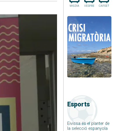
MIGDIA
VESPRE
CAP.SET
Esports
Eivissa és el planter de
la selecció espanyola