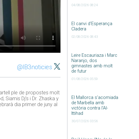
04/08/2026 08:24
El canvi d’Esperança
Cladera
02/08/2026 08:43
Leire Escauriaza i Marc
Naranjo, dos
@IB3noticies
gimnastes amb molt
de futur
01/08/2026 05:59
cartell ple de propostes molt
El Mallorca s’acomiada
, Siamis Dj’s i Dr. Zhaska y
de Marbella amb
brarà dia primer de juny al
victòria contra l’Al-
Ittihad
30/07/2026 03:56