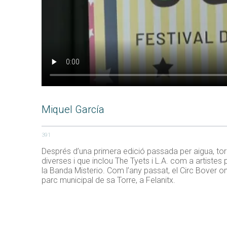
Miquel García
391
Després d’una primera edició passada per aigua, torna
diverses i que inclou The Tyets i L.A. com a artistes
la Banda Misterio. Com l’any passat, el Circ Bover o
parc municipal de sa Torre, a Felanitx.