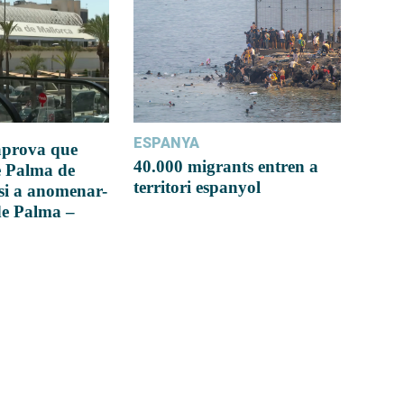
ESPANYA
 aprova que
40.000 migrants entren a
e Palma de
territori espanyol
si a anomenar-
de Palma –