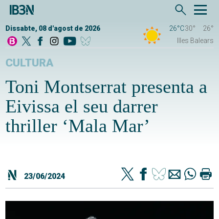
Dissabte, 08 d'agost de 2026
26°C
30°
26°
Illes Balears
CULTURA
Toni Montserrat presenta a
Eivissa el seu darrer
thriller ‘Mala Mar’
23/06/2024