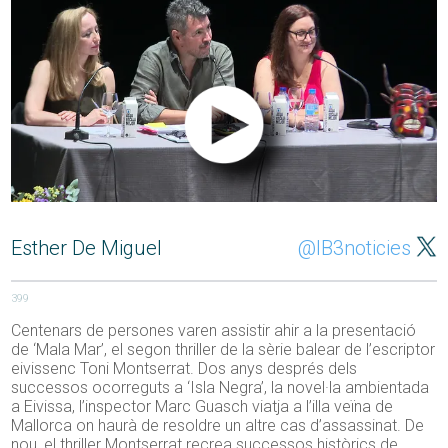
Esther De Miguel
@IB3noticies
399
Centenars de persones varen assistir ahir a la presentació
de ‘Mala Mar’, el segon thriller de la sèrie balear de l’escriptor
eivissenc Toni Montserrat. Dos anys després dels
successos ocorreguts a ‘Isla Negra’, la novel·la ambientada
a Eivissa, l’inspector Marc Guasch viatja a l’illa veïna de
Mallorca on haurà de resoldre un altre cas d’assassinat. De
nou, el thriller Montserrat recrea successos històrics de