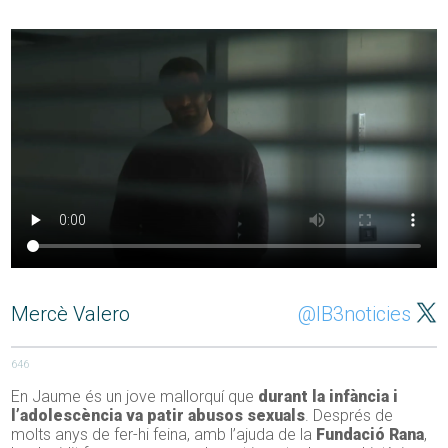
Mercè Valero
@IB3noticies
646
En Jaume és un jove mallorquí que
durant la infància i
l’adolescència va patir abusos sexuals
. Després de
molts anys de fer-hi feina, amb l’ajuda de la
Fundació Rana
,