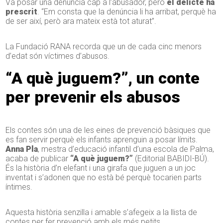
Va posar una denúncia cap a l’abusador, però
el delicte ha
prescrit
. “Em consta que la denúncia li ha arribat, perquè ha
de ser així, però ara mateix està tot aturat”.
La Fundació RANA recorda que un de cada cinc menors
d’edat són víctimes d’abusos.
“A què juguem?”, un conte
per prevenir els abusos
Els contes són una de les eines de prevenció bàsiques que
es fan servir perquè els infants aprenguin a posar límits.
Anna Pla
, mestra d’educació infantil d’una escola de Palma,
acaba de publicar
“A què juguem?”
(Editorial BABIDI-BÚ).
És la història d’n elefant i una girafa que juguen a un joc
inventat i s’adonen que no està bé perquè tocarien parts
íntimes.
Aquesta història senzilla i amable s’afegeix a la llista de
contes per fer prevenció amb els més petits.