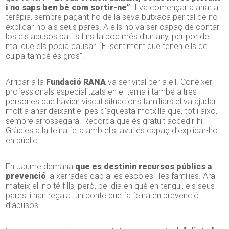
i no saps ben bé com sortir-ne”
. I va començar a anar a
teràpia, sempre pagant-ho de la seva butxaca per tal de no
explicar-ho als seus pares. A ells no va ser capaç de contar-
los els abusos patits fins fa poc més d’un any, per por del
mal que els podia causar. “El sentiment que tenen ells de
culpa també és gros”.
Arribar a la
Fundació RANA
va ser vital per a ell. Conèixer
professionals especialitzats en el tema i també altres
persones que havien viscut situacions familiars el va ajudar
molt a anar deixant el pes d’aquesta motxilla que, tot i això,
sempre arrossegarà. Recorda que és gratuït accedir-hi.
Gràcies a la feina feta amb ells, avui és capaç d’explicar-ho
en públic.
En Jaume demana
que es destinin recursos públics a
prevenció
, a xerrades cap a les escoles i les famílies. Ara
mateix ell no té fills, però, pel dia en què en tengui, els seus
pares li han regalat un conte que fa feina en prevenció
d’abusos.