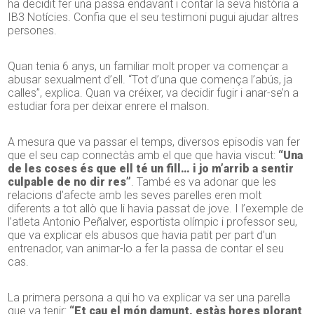
ha decidit fer una passa endavant i contar la seva història a
IB3 Notícies. Confia que el seu testimoni pugui ajudar altres
persones.
Quan tenia 6 anys, un familiar molt proper va començar a
abusar sexualment d’ell. “Tot d’una que comença l’abús, ja
calles”, explica. Quan va créixer, va decidir fugir i anar-se’n a
estudiar fora per deixar enrere el malson.
A mesura que va passar el temps, diversos episodis van fer
que el seu cap connectàs amb el que que havia viscut:
“Una
de les coses és que ell té un fill… i jo m’arrib a sentir
culpable de no dir res”
. També es va adonar que les
relacions d’afecte amb les seves parelles eren molt
diferents a tot allò que li havia passat de jove. I l’exemple de
l’atleta Antonio Peñalver, esportista olímpic i professor seu,
que va explicar els abusos que havia patit per part d’un
entrenador, van animar-lo a fer la passa de contar el seu
cas.
La primera persona a qui ho va explicar va ser una parella
que va tenir:
“Et cau el món damunt, estàs hores plorant