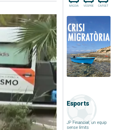
MIGDIA
VESPRE
CAP.SET
Esports
JP Financial, un equip
sense límits