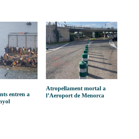
Atropellament mortal a
nts entren a
l’Aeroport de Menorca
anyol