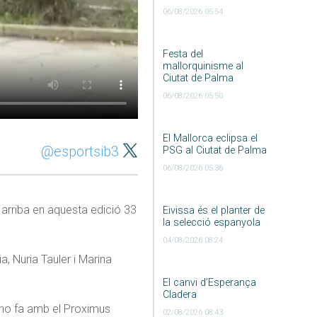
06/08/2026 05:54
Festa del
mallorquinisme al
Ciutat de Palma
06/08/2026 05:50
El Mallorca eclipsa el
@esportsib3
PSG al Ciutat de Palma
06/08/2026 05:36
 arriba en aquesta edició 33
Eivissa és el planter de
la selecció espanyola
04/08/2026 08:24
a, Nuria Tauler i Marina
El canvi d’Esperança
Cladera
 ho fa amb el Proximus
02/08/2026 08:43