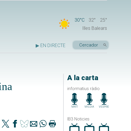
30°C
32°
25°
Illes Balears
▶ EN DIRECTE
A la carta
ina
informatius ràdio
MATÍ
MIGDIA
VESPRE
IB3 Noticies