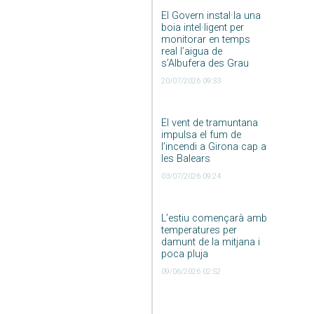
El Govern instal·la una
boia intel·ligent per
monitorar en temps
real l’aigua de
s’Albufera des Grau
20/07/2026 09:33
El vent de tramuntana
impulsa el fum de
l’incendi a Girona cap a
les Balears
03/07/2026 09:24
L’estiu començarà amb
temperatures per
damunt de la mitjana i
poca pluja
09/06/2026 02:52