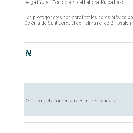
belga i Yurani Blanco amb el Laboral Kutxa basc.
Les protagonistes han aprofitat les hores prèvies per
Colònia de Sant Jordi, el de Palma i el de Binissa
Disculpau, els comentaris es troben tancats