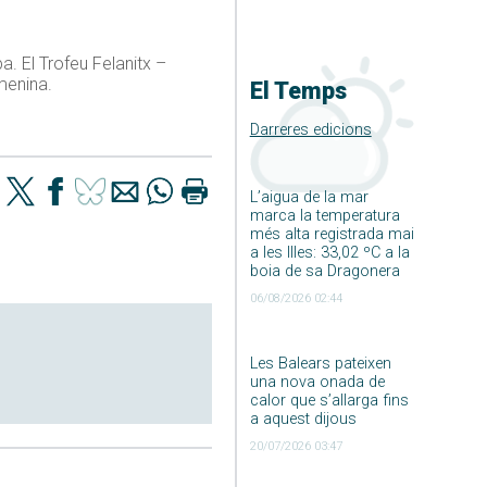
a. El Trofeu Felanitx –
menina.
El Temps
Darreres edicions
L’aigua de la mar
marca la temperatura
més alta registrada mai
a les Illes: 33,02 ºC a la
boia de sa Dragonera
06/08/2026 02:44
Les Balears pateixen
una nova onada de
calor que s’allarga fins
a aquest dijous
20/07/2026 03:47