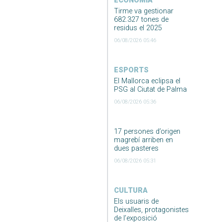
ECONOMIA
Tirme va gestionar
682.327 tones de
residus el 2025
06/08/2026 05:46
ESPORTS
El Mallorca eclipsa el
PSG al Ciutat de Palma
06/08/2026 05:36
17 persones d’origen
magrebí arriben en
dues pasteres
06/08/2026 05:31
CULTURA
Els usuaris de
Deixalles, protagonistes
de l’exposició