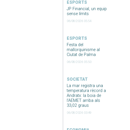
ESPORTS
JP Financial, un equip
sense límits
06/08/2026 05:54
ESPORTS
Festa del
mallorquinisme al
Ciutat de Palma
06/08/2026 05:50
SOCIETAT
La mar registra una
temperatura rècord a
Andratx: la boia de
l’AEMET arriba als
33,02 graus
06/08/2026 03:49