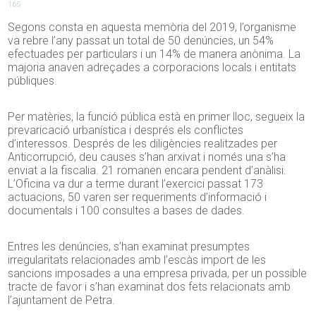
165
Segons consta en aquesta memòria del 2019, l’organisme
va rebre l’any passat un total de 50 denúncies, un 54%
efectuades per particulars i un 14% de manera anònima. La
majoria anaven adreçades a corporacions locals i entitats
públiques.
Per matèries, la funció pública està en primer lloc, segueix la
prevaricació urbanística i després els conflictes
d’interessos. Després de les diligències realitzades per
Anticorrupció, deu causes s’han arxivat i només una s’ha
enviat a la fiscalia. 21 romanen encara pendent d’anàlisi.
L’Oficina va dur a terme durant l’exercici passat 173
actuacions, 50 varen ser requeriments d’informació i
documentals i 100 consultes a bases de dades.
Entres les denúncies, s’han examinat presumptes
irregularitats relacionades amb l’escàs import de les
sancions imposades a una empresa privada, per un possible
tracte de favor i s’han examinat dos fets relacionats amb
l’ajuntament de Petra.