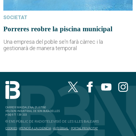
SOCIETAT
Porreres reobre la piscina municipal
Una empresa del poble se'n farà càrrec i la
gestionarà de manera temporal
CARRER MAGDALENA, 21, 07180
POLÍGON INDUSTRIAL DE SON BUGADELLES
(+34) 971 139 333
© ENS PÚBLIC DE RADIOTELEVISIÓ DE LES ILLES BALEARS
COOKIES
|
ATENCIÓ A L'AUDIÈNCIA
|
AVÍS LEGAL
|
PORTAL PRIVACITAT