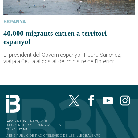
ESPANYA
40.000 migrants entren a territori
espanyol
El president del Govern espanyol, Pedro Sánchez,
viatja a Ceuta al costat del ministre de l'Interior
CARRER MAGDALENA, 21, 07180
POLÍGON INDUSTRIAL DE SON BUGADELLES
(+34) 971 139 333
© ENS PÚBLIC DE RADIOTELEVISIÓ DE LES ILLES BALEARS