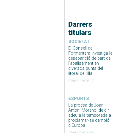
Darrers
titulars
SOCIETAT
El Consell de
Formentera investiga la
desaparició de part de
l’abalisament en
diversos punts del
litoral de l’illa
07/08/2026 05:17
ESPORTS
La proesa de Joan
Antoni Moreno, de dir
adeu a la temporada a
proclamar-se campió
d’Europa
07/08/2026 04:50