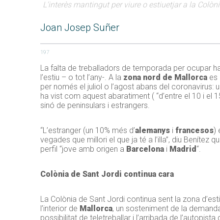
L'interès mantingut per viure o estiuetjar a la Colòn
Joan Josep Suñer
197
La falta de treballadors de temporada per ocupar hab
l’estiu – o tot l’any-. A la
zona nord de Mallorca
es 
per només el juliol o l’agost abans del coronavirus:
ha vist com aquest abaratiment ( “d’entre el 10 i e
sinó de peninsulars i estrangers.
“L’estranger (un 10% més d’
alemanys
i
francesos
)
vegades que millori el que ja té a l’illa”, diu Benítez
perfil “jove amb origen a
Barcelona
i
Madrid
“.
Colònia de Sant Jordi continua cara
La Colònia de Sant Jordi continua sent la zona d’es
l’interior de
Mallorca
, un sosteniment de la demanda 
possibilitat de teletreballar i l’arribada de l’autopista