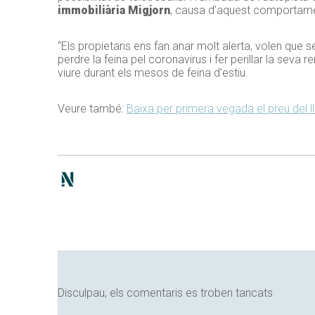
immobiliària Migjorn
, causa d’aquest comportam
“Els propietaris ens fan anar molt alerta, volen que
perdre la feina pel coronavirus i fer perillar la seva
viure durant els mesos de feina d’estiu.
Veure també:
Baixa per primera vegada el preu del ll
Disculpau, els comentaris es troben tancats