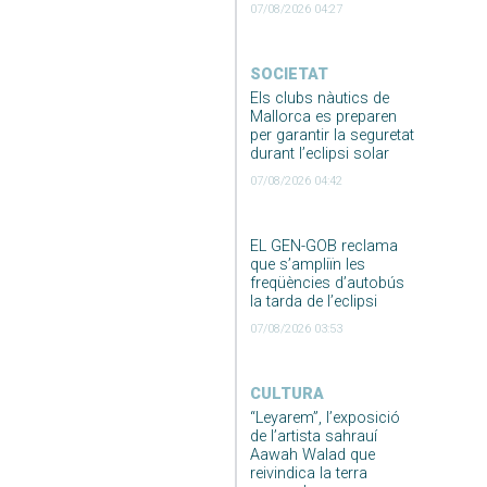
07/08/2026 04:27
SOCIETAT
Els clubs nàutics de
Mallorca es preparen
per garantir la seguretat
durant l’eclipsi solar
07/08/2026 04:42
EL GEN-GOB reclama
que s’ampliïn les
freqüències d’autobús
la tarda de l’eclipsi
07/08/2026 03:53
CULTURA
“Leyarem”, l’exposició
de l’artista sahrauí
Aawah Walad que
reivindica la terra