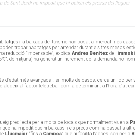
ia de Sant Jordi ha impedit que hi baixin els presus del lloguer
itatges i la baixada del turisme han posat al mercat més cases 
poden trobar habitatges per arrendar durant els tres mesos esti
 una reducció “impensable”, explica
Andrea Benítez
de l’
immobil
l 15%”, de mitjana) ha generat un increment de la demanda no nom
 és d’edat més avançada i, en molts de casos, cerca un lloc per viu
 que aludeix al factor teletreball com a determinant a l’hora d’atreu
tiueig predilecta per a molts de locals que normalment viuen a
P
que ha impedit que hi baixassin els preus com ha passat a altres 
 de
Llucmajor
“fins a
Campos
” que hi facilita l’accés, són per a
B