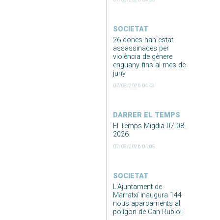
SOCIETAT
26 dones han estat
assassinades per
violència de gènere
enguany fins al mes de
juny
07/08/2026 04:48
DARRER EL TEMPS
El Temps Migdia 07-08-
2026
07/08/2026 04:05
SOCIETAT
L’Ajuntament de
Marratxí inaugura 144
nous aparcaments al
polígon de Can Rubiol