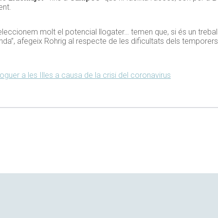
ent.
 seleccionem molt el potencial llogater… temen que, si és un treb
 renda”, afegeix Rohrig al respecte de les dificultats dels temporer
oguer a les Illes a causa de la crisi del coronavirus