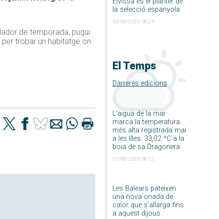
Eivissa és el planter de
la selecció espanyola
04/08/2026 08:24
allador de temporada, pugui
s per trobar un habitatge on
El Temps
Darreres edicions
L’aigua de la mar
marca la temperatura
més alta registrada mai
a les Illes: 33,02 ºC a la
boia de sa Dragonera
07/08/2026 08:12
Les Balears pateixen
una nova onada de
calor que s’allarga fins
a aquest dijous