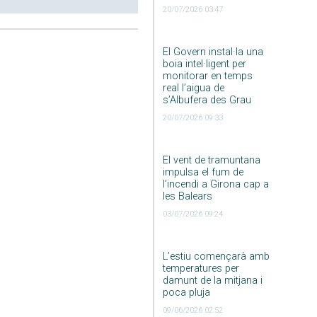
20/07/2026 03:47
El Govern instal·la una
boia intel·ligent per
monitorar en temps
real l’aigua de
s’Albufera des Grau
20/07/2026 09:33
El vent de tramuntana
impulsa el fum de
l’incendi a Girona cap a
les Balears
03/07/2026 09:24
L’estiu començarà amb
temperatures per
damunt de la mitjana i
poca pluja
09/06/2026 02:52