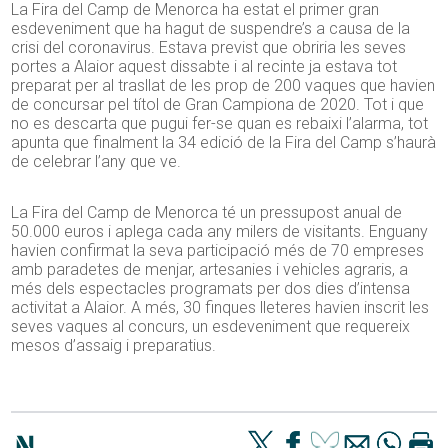
La Fira del Camp de Menorca ha estat el primer gran
esdeveniment que ha hagut de suspendre’s a causa de la
crisi del coronavirus. Estava previst que obriria les seves
portes a Alaior aquest dissabte i al recinte ja estava tot
preparat per al trasllat de les prop de 200 vaques que havien
de concursar pel títol de Gran Campiona de 2020. Tot i que
no es descarta que pugui fer-se quan es rebaixi l’alarma, tot
apunta que finalment la 34 edició de la Fira del Camp s’haurà
de celebrar l’any que ve.
La Fira del Camp de Menorca té un pressupost anual de
50.000 euros i aplega cada any milers de visitants. Enguany
havien confirmat la seva participació més de 70 empreses
amb paradetes de menjar, artesanies i vehicles agraris, a
més dels espectacles programats per dos dies d’intensa
activitat a Alaior. A més, 30 finques lleteres havien inscrit les
seves vaques al concurs, un esdeveniment que requereix
mesos d’assaig i preparatius.