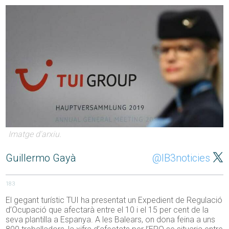
Imatge d'arxiu.
Guillermo Gayà
@IB3noticies
183
El gegant turístic TUI ha presentat un Expedient de Regulació
d’Ocupació que afectarà entre el 10 i el 15 per cent de la
seva plantilla a Espanya. A les Balears, on dona feina a uns