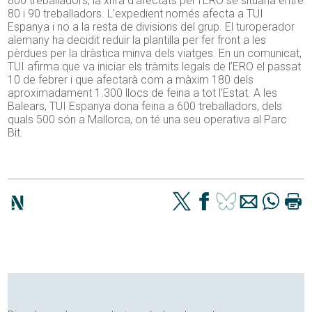
800 treballadors, la xifra d’afectats per l’ERO se situaria entre
80 i 90 treballadors. L’expedient només afecta a TUI
Espanya i no a la resta de divisions del grup. El turoperador
alemany ha decidit reduir la plantilla per fer front a les
pèrdues per la dràstica minva dels viatges. En un comunicat,
TUI afirma que va iniciar els tràmits legals de l’ERO el passat
10 de febrer i que afectarà com a màxim 180 dels
aproximadament 1.300 llocs de feina a tot l’Estat. A les
Balears, TUI Espanya dona feina a 600 treballadors, dels
quals 500 són a Mallorca, on té una seu operativa al Parc
Bit.