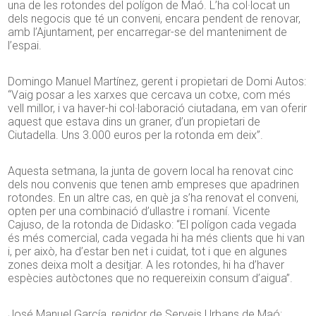
una de les rotondes del polígon de Maó. L’ha col·locat un
dels negocis que té un conveni, encara pendent de renovar,
amb l’Ajuntament, per encarregar-se del manteniment de
l’espai.
Domingo Manuel Martínez, gerent i propietari de Domi Autos:
“Vaig posar a les xarxes que cercava un cotxe, com més
vell millor, i va haver-hi col·laboració ciutadana, em van oferir
aquest que estava dins un graner, d’un propietari de
Ciutadella. Uns 3.000 euros per la rotonda em deix”.
Aquesta setmana, la junta de govern local ha renovat cinc
dels nou convenis que tenen amb empreses que apadrinen
rotondes. En un altre cas, en què ja s’ha renovat el conveni,
opten per una combinació d’ullastre i romaní. Vicente
Cajuso, de la rotonda de Didasko: “El polígon cada vegada
és més comercial, cada vegada hi ha més clients que hi van
i, per això, ha d’estar ben net i cuidat, tot i que en algunes
zones deixa molt a desitjar. A les rotondes, hi ha d’haver
espècies autòctones que no requereixin consum d’aigua”.
José Manuel García, regidor de Serveis Urbans de Maó: