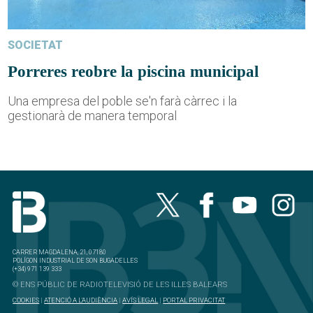
SOCIETAT
Porreres reobre la piscina municipal
Una empresa del poble se'n farà càrrec i la
gestionarà de manera temporal
CARRER MAGDALENA, 21, 07180
POLÍGON INDUSTRIAL DE SON BUGADELLES
(+34) 971 139 333
© ENS PÚBLIC DE RADIOTELEVISIÓ DE LES ILLES BALEARS
COOKIES
|
ATENCIÓ A L'AUDIÈNCIA
|
AVÍS LEGAL
|
PORTAL PRIVACITAT