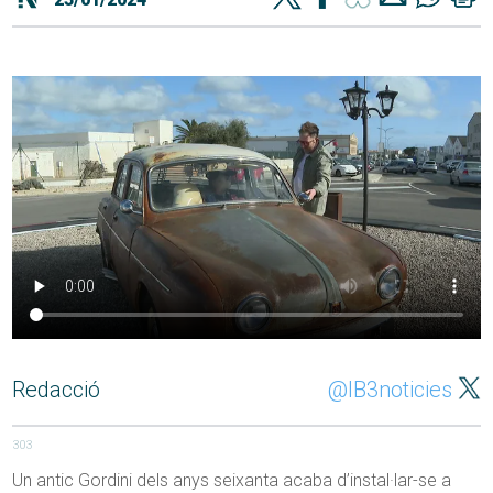
Redacció
@IB3noticies
303
Un antic Gordini dels anys seixanta acaba d’instal·lar-se a