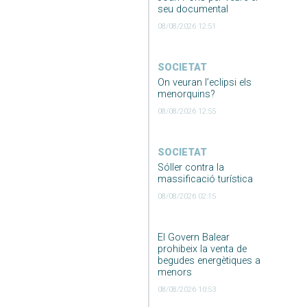
seu documental
08/08/2026 12:51
SOCIETAT
On veuran l’eclipsi els
menorquins?
08/08/2026 12:55
SOCIETAT
Sóller contra la
massificació turística
08/08/2026 02:15
El Govern Balear
prohibeix la venta de
begudes energètiques a
menors
08/08/2026 10:53