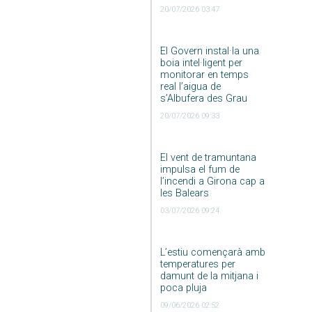
20/07/2026 03:47
El Govern instal·la una
boia intel·ligent per
monitorar en temps
real l’aigua de
s’Albufera des Grau
20/07/2026 09:33
El vent de tramuntana
impulsa el fum de
l’incendi a Girona cap a
les Balears
03/07/2026 09:24
L’estiu començarà amb
temperatures per
damunt de la mitjana i
poca pluja
09/06/2026 02:52