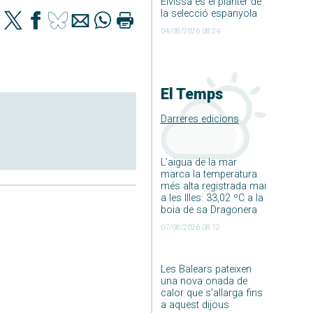
Eivissa és el planter de
la selecció espanyola
04/08/2026 08:24
El Temps
Darreres edicions
L’aigua de la mar
marca la temperatura
més alta registrada mai
a les Illes: 33,02 ºC a la
boia de sa Dragonera
07/08/2026 08:12
Les Balears pateixen
una nova onada de
calor que s’allarga fins
a aquest dijous