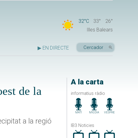
32°C
33°
26°
Illes Balears
▶ EN DIRECTE
A la carta
est de la
informatius ràdio
MATÍ
MIGDIA
VESPRE
cipitat a la regió
IB3 Noticies