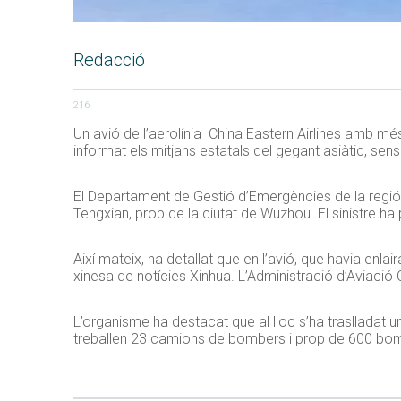
Redacció
216
Un avió de l’aerolínia China Eastern Airlines amb mé
informat els mitjans estatals del gegant asiàtic, se
El Departament de Gestió d’Emergències de la regió 
Tengxian, prop de la ciutat de Wuzhou. El sinistre ha
Així mateix, ha detallat que en l’avió, que havia enla
xinesa de notícies Xinhua. L’Administració d’Aviació C
L’organisme ha destacat que al lloc s’ha traslladat un
treballen 23 camions de bombers i prop de 600 bombers