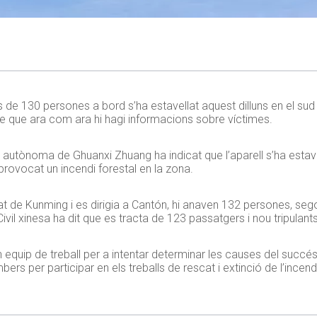
s de 130 persones a bord s’ha estavellat aquest dilluns en el sud
nse que ara com ara hi hagi informacions sobre víctimes.
autònoma de Ghuanxi Zhuang ha indicat que l’aparell s’ha estav
 provocat un incendi forestal en la zona.
irat de Kunming i es dirigia a Cantón, hi anaven 132 persones, sego
ivil xinesa ha dit que es tracta de 123 passatgers i nou tripulants
 equip de treball per a intentar determinar les causes del succés. 
 per participar en els treballs de rescat i extinció de l’incend