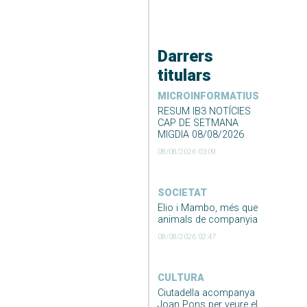
Darrers
titulars
MICROINFORMATIUS
RESUM IB3 NOTÍCIES
CAP DE SETMANA
MIGDIA 08/08/2026
08/08/2026 03:09
SOCIETAT
Elio i Mambo, més que
animals de companyia
08/08/2026 02:47
CULTURA
Ciutadella acompanya
Joan Pons per veure el