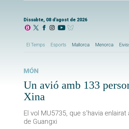
Dissabte, 08 d'agost de 2026
El Temps
Esports
Mallorca
Menorca
Eivi
MÓN
Un avió amb 133 persone
Xina
El vol MU5735, que s'havia enlairat a
de Guangxi