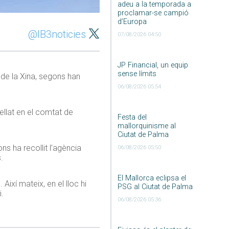
adeu a la temporada a
proclamar-se campió
d’Europa
@IB3noticies
07/08/2026 04:50
JP Financial, un equip
sense límits
 de la Xina, segons han
06/08/2026 05:54
ellat en el comtat de
Festa del
mallorquinisme al
Ciutat de Palma
ns ha recollit l’agència
06/08/2026 05:50
.
El Mallorca eclipsa el
Així mateix, en el lloc hi
PSG al Ciutat de Palma
i.
06/08/2026 05:36