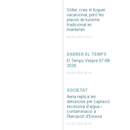
Sóller, creix el lloguer
vacacional, però les
places de turisme
tradicional es
mantenen
08/08/2026 10:24
DARRER EL TEMPS
El Temps Vespre 07-08-
2026
08/08/2026 08:59
SOCIETAT
Aena replica les
denúncies per captació
excessiva d’aigua i
contaminació a
l’Aeroport d’Eivissa
07/08/2026 09:59