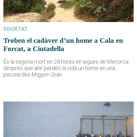
SOCIETAT
Troben el cadàver d’un home a Cala en
Forcat, a Ciutadella
És la segona mort en 24 hores en aigües de Menorca
després que ahir perdés la vida un home en una
piscina des Migjorn Gran