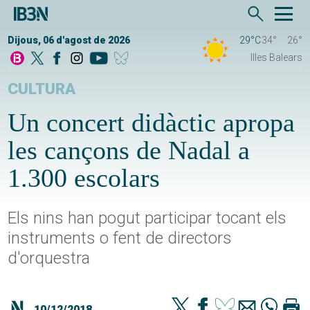
Dijous, 06 d'agost de 2026
29°C
34°
26°
Illes Balears
CULTURA
Un concert didàctic apropa
les cançons de Nadal a
1.300 escolars
Els nins han pogut participar tocant els
instruments o fent de directors
d'orquestra
10/12/2018