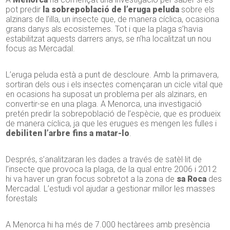
pot predir
la sobrepoblació de l’eruga peluda
sobre els
alzinars de l’illa, un insecte que, de manera cíclica, ocasiona
grans danys als ecosistemes. Tot i que la plaga s’havia
estabilitzat aquests darrers anys, se n’ha localitzat un nou
focus as Mercadal.
L’eruga peluda està a punt de descloure. Amb la primavera,
sortiran dels ous i els insectes començaran un cicle vital que
en ocasions ha suposat un problema per als alzinars, en
convertir-se en una plaga. A Menorca, una investigació
pretén predir la sobrepoblació de l’espècie, que es produeix
de manera cíclica, ja que les erugues es mengen les fulles i
debiliten l’arbre fins a matar-lo
.
Després, s’analitzaran les dades a través de satèl·lit de
l’insecte que provoca la plaga, de la qual entre 2006 i 2012
hi va haver un gran focus sobretot a la zona de
sa Roca
des
Mercadal. L’estudi vol ajudar a gestionar millor les masses
forestals
A Menorca hi ha més de 7.000 hectàrees amb presència