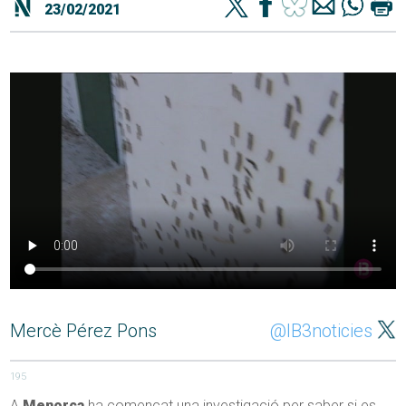
23/02/2021
Mercè Pérez Pons
@IB3noticies
195
A
Menorca
ha començat una investigació per saber si es