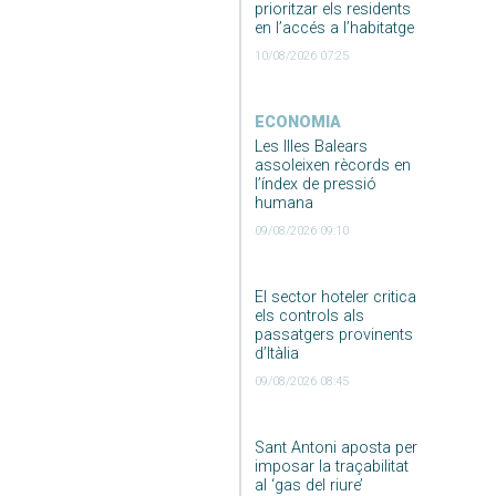
prioritzar els residents
en l’accés a l’habitatge
10/08/2026 07:25
ECONOMIA
Les Illes Balears
assoleixen rècords en
l’índex de pressió
humana
09/08/2026 09:10
El sector hoteler critica
els controls als
passatgers provinents
d’Itàlia
09/08/2026 08:45
Sant Antoni aposta per
imposar la traçabilitat
al ‘gas del riure’