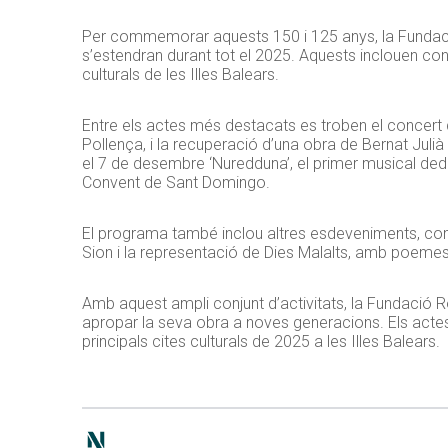
Per commemorar aquests 150 i 125 anys, la Fundació
s’estendran durant tot el 2025. Aquests inclouen conc
culturals de les Illes Balears.
Entre els actes més destacats es troben el concert 
Pollença, i la recuperació d’una obra de Bernat Julià
el 7 de desembre ‘Nuredduna’, el primer musical dedi
Convent de Sant Domingo.
El programa també inclou altres esdeveniments, com 
Sion i la representació de Dies Malalts, amb poemes
Amb aquest ampli conjunt d’activitats, la Fundació Ro
apropar la seva obra a noves generacions. Els actes 
principals cites culturals de 2025 a les Illes Balears.