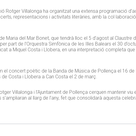
 Rotger Villalonga ha organitzat una extensa programació d’ac
erts, representacions i activitats literàries, amb la col·laborac
de Maria del Mar Bonet, que tendrà lloc el 5 d’agost al Claustr
 per part de l’Orquestra Simfònica de les Illes Balears el 30 d’oc
cat a Miquel Costa i Llobera, en una interpretació completa que e
el concert poètic de la Banda de Música de Pollença el 16 de fe
 de Costa i Llobera a Can Costa el 2 de març.
tger Villalonga i l’Ajuntament de Pollença cerquen mantenir viu el
s’ampliaran al llarg de l’any, fet que consolidarà aquesta celeb