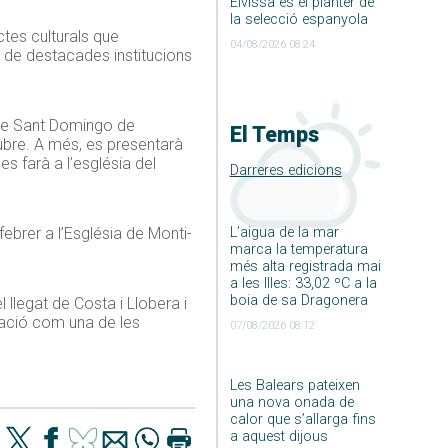
Eivissa és el planter de
la selecció espanyola
tes culturals que
04/08/2026 08:24
ió de destacades institucions
e de Sant Domingo de
El Temps
tubre. A més, es presentarà
s farà a l’església del
Darreres edicions
L’aigua de la mar
brer a l’Església de Monti-
marca la temperatura
més alta registrada mai
a les Illes: 33,02 ºC a la
boia de sa Dragonera
 llegat de Costa i Llobera i
ració com una de les
07/08/2026 08:12
Les Balears pateixen
una nova onada de
calor que s’allarga fins
a aquest dijous