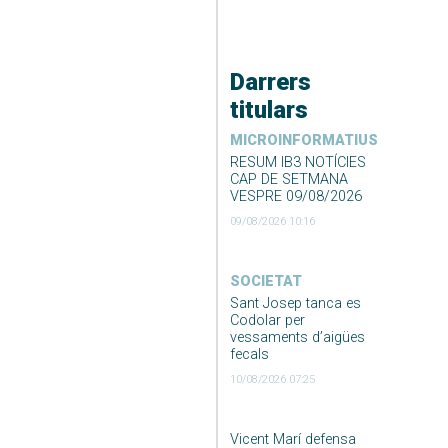
Darrers
titulars
MICROINFORMATIUS
RESUM IB3 NOTÍCIES
CAP DE SETMANA
VESPRE 09/08/2026
09/08/2026 10:16
SOCIETAT
Sant Josep tanca es
Codolar per
vessaments d’aigües
fecals
10/08/2026 07:25
Vicent Marí defensa