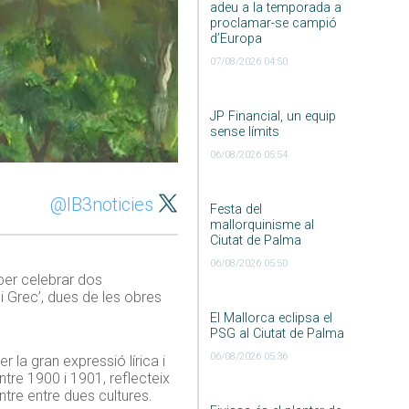
adeu a la temporada a
proclamar-se campió
d’Europa
07/08/2026 04:50
JP Financial, un equip
sense límits
06/08/2026 05:54
@IB3noticies
Festa del
mallorquinisme al
Ciutat de Palma
06/08/2026 05:50
per celebrar dos
ni Grec’, dues de les obres
El Mallorca eclipsa el
PSG al Ciutat de Palma
06/08/2026 05:36
 la gran expressió lírica i
ntre 1900 i 1901, reflecteix
ontre entre dues cultures.