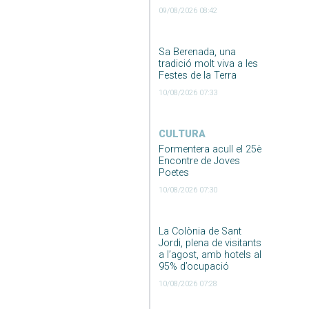
09/08/2026 08:42
Sa Berenada, una
tradició molt viva a les
Festes de la Terra
10/08/2026 07:33
CULTURA
Formentera acull el 25è
Encontre de Joves
Poetes
10/08/2026 07:30
La Colònia de Sant
Jordi, plena de visitants
a l’agost, amb hotels al
95% d’ocupació
10/08/2026 07:28