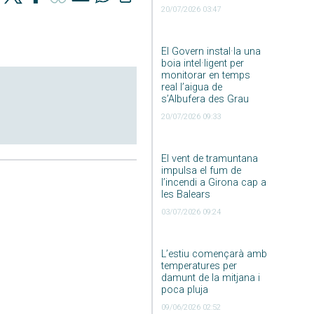
20/07/2026 03:47
El Govern instal·la una
boia intel·ligent per
monitorar en temps
real l’aigua de
s’Albufera des Grau
20/07/2026 09:33
El vent de tramuntana
impulsa el fum de
l’incendi a Girona cap a
les Balears
03/07/2026 09:24
L’estiu començarà amb
temperatures per
damunt de la mitjana i
poca pluja
09/06/2026 02:52