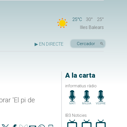
25°C
30°
25°
Illes Balears
▶ EN DIRECTE
A la carta
informatius ràdio
ar 'El pi de
MATÍ
MIGDIA
VESPRE
IB3 Noticies