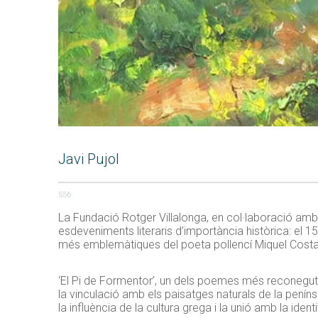
Javi Pujol
556
La Fundació Rotger Villalonga, en col·laboració amb 
esdeveniments literaris d’importància històrica: el 1
més emblemàtiques del poeta pollencí Miquel Costa 
‘El Pi de Formentor’, un dels poemes més reconeguts d
la vinculació amb els paisatges naturals de la peníns
la influència de la cultura grega i la unió amb la iden