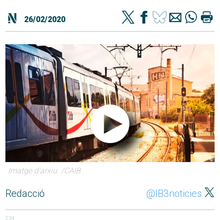
26/02/2020
Imatge d'arxiu. /CAIB
Redacció
@IB3noticies
234