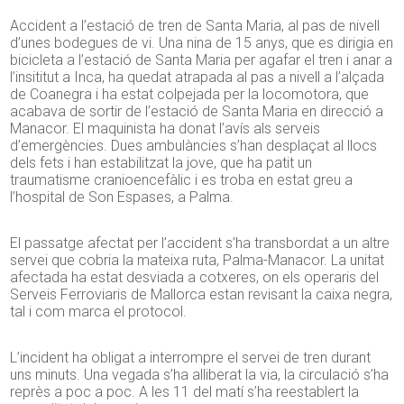
Accident a l’estació de tren de Santa Maria, al pas de nivell
d’unes bodegues de vi. Una nina de 15 anys, que es dirigia en
bicicleta a l’estació de Santa Maria per agafar el tren i anar a
l’insititut a Inca, ha quedat atrapada al pas a nivell a l’alçada
de Coanegra i ha estat colpejada per la locomotora, que
acabava de sortir de l’estació de Santa Maria en direcció a
Manacor. El maquinista ha donat l’avís als serveis
d’emergències. Dues ambulàncies s’han desplaçat al llocs
dels fets i han estabilitzat la jove, que ha patit un
traumatisme cranioencefàlic i es troba en estat greu a
l’hospital de Son Espases, a Palma.
El passatge afectat per l’accident s’ha transbordat a un altre
servei que cobria la mateixa ruta, Palma-Manacor. La unitat
afectada ha estat desviada a cotxeres, on els operaris del
Serveis Ferroviaris de Mallorca estan revisant la caixa negra,
tal i com marca el protocol.
L’incident ha obligat a interrompre el servei de tren durant
uns minuts. Una vegada s’ha alliberat la via, la circulació s’ha
reprès a poc a poc. A les 11 del matí s’ha reestablert la