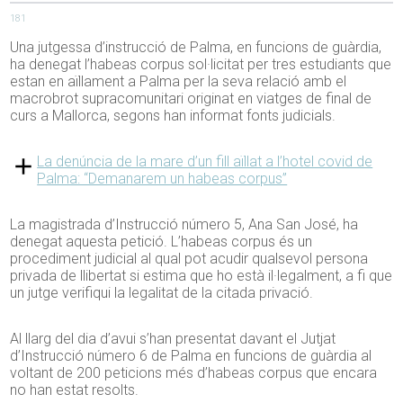
181
Una jutgessa d’instrucció de Palma, en funcions de guàrdia,
ha denegat l’habeas corpus sol·licitat per tres estudiants que
estan en aïllament a Palma per la seva relació amb el
macrobrot supracomunitari originat en viatges de final de
curs a Mallorca, segons han informat fonts judicials.
La denúncia de la mare d’un fill aïllat a l’hotel covid de
Palma: “Demanarem un habeas corpus”
La magistrada d’Instrucció número 5, Ana San José, ha
denegat aquesta petició. L’habeas corpus és un
procediment judicial al qual pot acudir qualsevol persona
privada de llibertat si estima que ho està il·legalment, a fi que
un jutge verifiqui la legalitat de la citada privació.
Al llarg del dia d’avui s’han presentat davant el Jutjat
d’Instrucció número 6 de Palma en funcions de guàrdia al
voltant de 200 peticions més d’habeas corpus que encara
no han estat resolts.