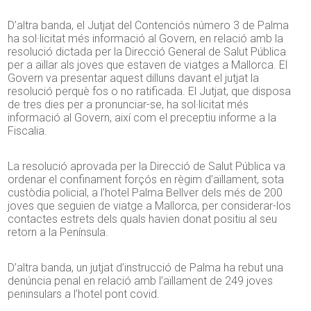
D’altra banda, el Jutjat del Contenciós número 3 de Palma
ha sol·licitat més informació al Govern, en relació amb la
resolució dictada per la Direcció General de Salut Pública
per a aïllar als joves que estaven de viatges a Mallorca. El
Govern va presentar aquest dilluns davant el jutjat la
resolució perquè fos o no ratificada. El Jutjat, que disposa
de tres dies per a pronunciar-se, ha sol·licitat més
informació al Govern, així com el preceptiu informe a la
Fiscalia.
La resolució aprovada per la Direcció de Salut Pública va
ordenar el confinament forçós en règim d’aïllament, sota
custòdia policial, a l’hotel Palma Bellver dels més de 200
joves que seguien de viatge a Mallorca, per considerar-los
contactes estrets dels quals havien donat positiu al seu
retorn a la Península.
D’altra banda, un jutjat d’instrucció de Palma ha rebut una
denúncia penal en relació amb l’aïllament de 249 joves
peninsulars a l’hotel pont covid.