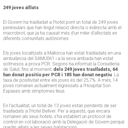
249 joves aïllats
El Govern ha traslladat a l’hotel pont un total de 249 joves
peninsulars que han tingut relació directa o indirecta amb el
macrobrot, que ja ha causat més d’un miler d’afectats en
diferents comunitats autònomes.
Els joves localitzats a Mallorca han estat traslladats en una
ambulància del SAMU061 i a la seva arribada han estat
sotmesos a prova PCR. Segons ha informat la Conselleria
de Salut, fins al moment,
dels 249 joves traslladats, 64
han donat positiu per PCR i 185 han donat negatiu
. La
taxa de positivitat entre els joves és del 25,7%. A més, 14
joves romanen actualment ingressats a l’Hospital Son
Espases amb símptomes lleus.
En l’actualitat, un total de 13 joves estan pendents de ser
traslladats a l’Hotel Bellver. Per a aquests, que encara
romanen als seus hotels, s’ha establert un protocol de
control en col·laboració amb la Delegació de Govern perquè
quedin aïllats a les seves habitacions.