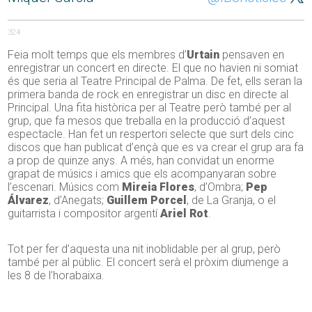
324
Feia molt temps que els membres d’
Urtain
pensaven en
enregistrar un concert en directe. El que no havien ni somiat
és que seria al Teatre Principal de Palma. De fet, ells seran la
primera banda de rock en enregistrar un disc en directe al
Principal. Una fita històrica per al Teatre però també per al
grup, que fa mesos que treballa en la producció d’aquest
espectacle. Han fet un respertori selecte que surt dels cinc
discos que han publicat d’ençà que es va crear el grup ara fa
a prop de quinze anys. A més, han convidat un enorme
grapat de músics i amics que els acompanyaran sobre
l’escenari. Músics com
Mireia Flores
, d’Ombra;
Pep
Álvarez
, d’Anegats;
Guillem Porcel
, de La Granja, o el
guitarrista i compositor argentí
Ariel Rot
.
Tot per fer d’aquesta una nit inoblidable per al grup, però
també per al públic. El concert serà el pròxim diumenge a
les 8 de l’horabaixa.