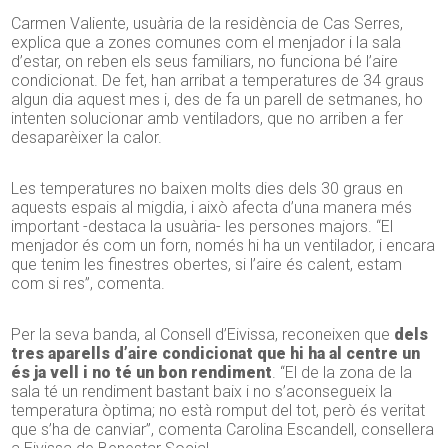
Carmen Valiente, usuària de la residència de Cas Serres,
explica que a zones comunes com el menjador i la sala
d’estar, on reben els seus familiars, no funciona bé l’aire
condicionat. De fet, han arribat a temperatures de 34 graus
algun dia aquest mes i, des de fa un parell de setmanes, ho
intenten solucionar amb ventiladors, que no arriben a fer
desaparèixer la calor.
Les temperatures no baixen molts dies dels 30 graus en
aquests espais al migdia, i això afecta d’una manera més
important -destaca la usuària- les persones majors. “El
menjador és com un forn, només hi ha un ventilador, i encara
que tenim les finestres obertes, si l’aire és calent, estam
com si res”, comenta.
Per la seva banda, al Consell d’Eivissa, reconeixen que
dels
tres aparells d’aire condicionat que hi ha al centre un
és ja vell i no té un bon rendiment
. “El de la zona de la
sala té un rendiment bastant baix i no s’aconsegueix la
temperatura òptima; no està romput del tot, però és veritat
que s’ha de canviar”, comenta Carolina Escandell, consellera