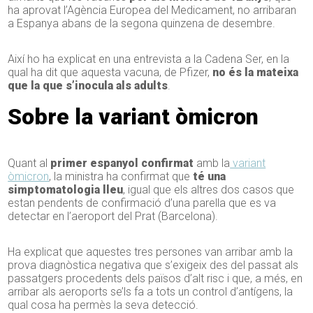
ha aprovat l’Agència Europea del Medicament, no arribaran
a Espanya abans de la segona quinzena de desembre.
Així ho ha explicat en una entrevista a la Cadena Ser, en la
qual ha dit que aquesta vacuna, de Pfizer,
no és la mateixa
que la que s’inocula als adults
.
Sobre la variant òmicron
Quant al
primer espanyol confirmat
amb la
variant
òmicron
, la ministra ha confirmat que
té una
simptomatologia lleu
, igual que els altres dos casos que
estan pendents de confirmació d’una parella que es va
detectar en l’aeroport del Prat (Barcelona).
Ha explicat que aquestes tres persones van arribar amb la
prova diagnòstica negativa que s’exigeix des del passat als
passatgers procedents dels països d’alt risc i que, a més, en
arribar als aeroports se’ls fa a tots un control d’antígens, la
qual cosa ha permès la seva detecció.